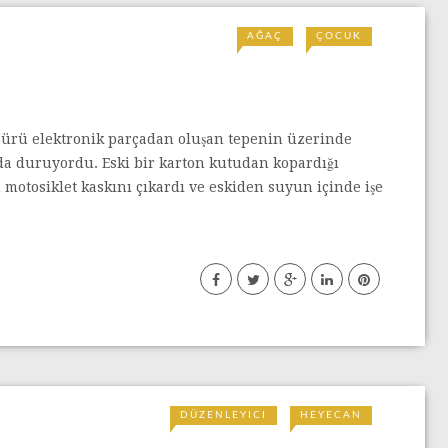
AĞAÇ
ÇOCUK
r sürü elektronik parçadan oluşan tepenin üzerinde
nda duruyordu. Eski bir karton kutudan kopardığı
 motosiklet kaskını çıkardı ve eskiden suyun içinde işe
DÜZENLEYICI
HEYECAN