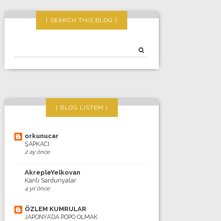
SEARCH THIS BLOG
BLOG LISTEM
orkunucar
ŞAPKACI
2 ay önce
AkrepleYelkovan
Kanlı Sardunyalar
4 yıl önce
ÖZLEM KUMRULAR
JAPONYA’DA POPO OLMAK