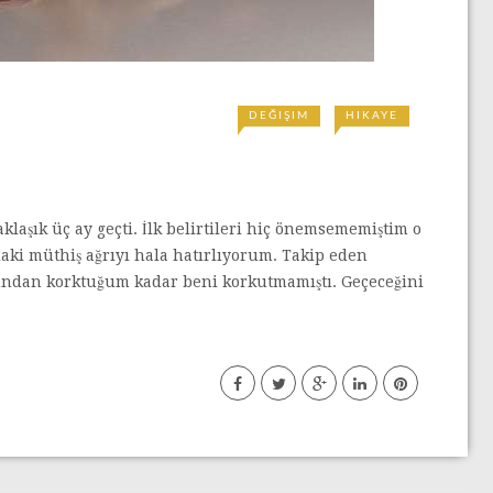
DEĞIŞIM
HIKAYE
laşık üç ay geçti. İlk belirtileri hiç önemsememiştim o
ki müthiş ağrıyı hala hatırlıyorum. Takip eden
orundan korktuğum kadar beni korkutmamıştı. Geçeceğini