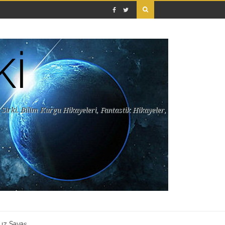
Kİ
Sirki. Bilim Kurgu Hikayeleri, Fantastik Hikayeler,
uz Savaş