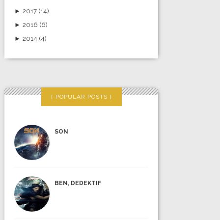
►
2017
(14)
►
2016
(6)
►
2014
(4)
POPULAR POSTS
SON
BEN, DEDEKTIF