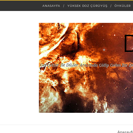
ANASAYFA
YÜKSEK DOZ ÇÜRÜYÜŞ
ÖYKÜLER
Gerçekler Ile Düşler Arasında Gidip Gelen Bir D
Anasayf