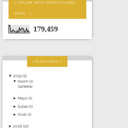
TOPLAM SAYFA GÖRÜNTÜLEME
SAYISI
179,459
BLOG ARŞIVI
▼
2019
(5)
▼
Kasım
(1)
Sahtekâr
►
Mayıs
(1)
►
Şubat
(2)
►
Ocak
(1)
►
2018
(12)