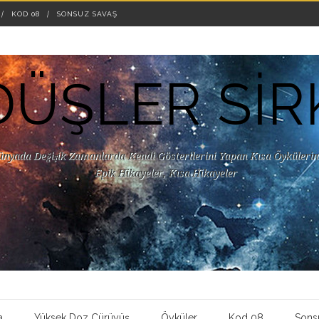
KOD 08
SONSUZ SAVAŞ
DÜŞLER SİR
ünyada Değişik Zamanlarda Kendi Gösterilerini Yapan Kısa Öykülerin 
Epik Hikayeler, Kısa Hikayeler
a
Yüksek Doz Çürüyüş
Öyküler
Kod 08
Sons