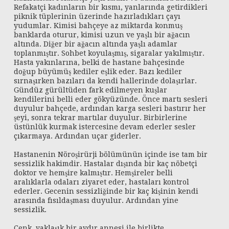
Refakatçi kadınların bir kısmı, yanlarında getirdikleri
piknik tüplerinin üzerinde hazırladıkları çayı
yudumlar. Kimisi bahçeye az miktarda konmuş
banklarda oturur, kimisi uzun ve yaşlı bir ağacın
altında. Diğer bir ağacın altında yaşlı adamlar
toplanmıştır. Sohbet koyulaşmış, sigaralar yakılmıştır.
Hasta yakınlarına, belki de hastane bahçesinde
doğup büyümüş kediler eşlik eder. Bazı kediler
sırnaşırken bazıları da kendi hallerinde dolaşırlar.
Gündüz gürültüden fark edilmeyen kuşlar
kendilerini belli eder gökyüzünde. Önce martı sesleri
duyulur bahçede, ardından karga sesleri bastırır her
şeyi, sonra tekrar martılar duyulur. Birbirlerine
üstünlük kurmak istercesine devam ederler sesler
çıkarmaya. Ardından uçar giderler.
Hastanenin Nöroşirürji bölümünün içinde ise tam bir
sessizlik hakimdir. Hastalar dışında bir kaç nöbetçi
doktor ve hemşire kalmıştır. Hemşireler belli
aralıklarla odaları ziyaret eder, hastaları kontrol
ederler. Gecenin sessizliğinde bir kaç kişinin kendi
arasında fısıldaşması duyulur. Ardından yine
sessizlik.
Cenk, yaklaşık bir aydır annesi ile birlikte