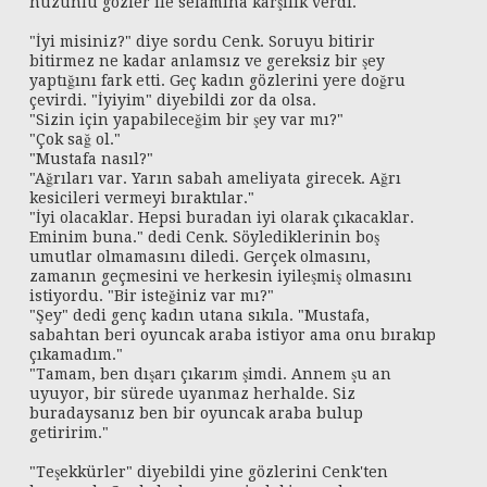
hüzünlü gözler ile selamına karşılık verdi.
"İyi misiniz?" diye sordu Cenk. Soruyu bitirir
bitirmez ne kadar anlamsız ve gereksiz bir şey
yaptığını fark etti. Geç kadın gözlerini yere doğru
çevirdi. "İyiyim" diyebildi zor da olsa.
"Sizin için yapabileceğim bir şey var mı?"
"Çok sağ ol."
"Mustafa nasıl?"
"Ağrıları var. Yarın sabah ameliyata girecek. Ağrı
kesicileri vermeyi bıraktılar."
"İyi olacaklar. Hepsi buradan iyi olarak çıkacaklar.
Eminim buna." dedi Cenk. Söylediklerinin boş
umutlar olmamasını diledi. Gerçek olmasını,
zamanın geçmesini ve herkesin iyileşmiş olmasını
istiyordu. "Bir isteğiniz var mı?"
"Şey" dedi genç kadın utana sıkıla. "Mustafa,
sabahtan beri oyuncak araba istiyor ama onu bırakıp
çıkamadım."
"Tamam, ben dışarı çıkarım şimdi. Annem şu an
uyuyor, bir sürede uyanmaz herhalde. Siz
buradaysanız ben bir oyuncak araba bulup
getiririm."
"Teşekkürler" diyebildi yine gözlerini Cenk'ten