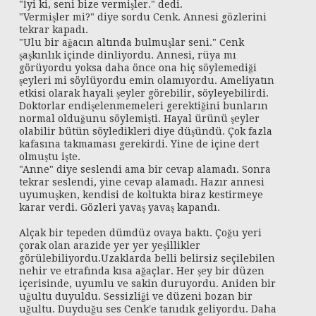
"İyi ki, seni bize vermişler." dedi.
"Vermişler mi?" diye sordu Cenk. Annesi gözlerini
tekrar kapadı.
"Ulu bir ağacın altında bulmuşlar seni." Cenk
şaşkınlık içinde dinliyordu. Annesi, rüya mı
görüyordu yoksa daha önce ona hiç söylemediği
şeyleri mi söylüyordu emin olamıyordu. Ameliyatın
etkisi olarak hayali şeyler görebilir, söyleyebilirdi.
Doktorlar endişelenmemeleri gerektiğini bunların
normal olduğunu söylemişti. Hayal ürünü şeyler
olabilir bütün söyledikleri diye düşündü. Çok fazla
kafasına takmaması gerekirdi. Yine de içine dert
olmuştu işte.
"Anne" diye seslendi ama bir cevap alamadı. Sonra
tekrar seslendi, yine cevap alamadı. Hazır annesi
uyumuşken, kendisi de koltukta biraz kestirmeye
karar verdi. Gözleri yavaş yavaş kapandı.
Alçak bir tepeden dümdüz ovaya baktı. Çoğu yeri
çorak olan arazide yer yer yeşillikler
görülebiliyordu.Uzaklarda belli belirsiz seçilebilen
nehir ve etrafında kısa ağaçlar. Her şey bir düzen
içerisinde, uyumlu ve sakin duruyordu. Aniden bir
uğultu duyuldu. Sessizliği ve düzeni bozan bir
uğultu. Duyduğu ses Cenk'e tanıdık geliyordu. Daha