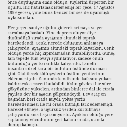
önce duyduğuna emin olduğu, tüylerini ürperten bir
uğultu. Hiç hatırlamak istemediği bir gece, 17 Ağustos
1999 gecesi, yine buna benzer bir ses ile uyanmıştı
uykusundan.
Her geçen saniye uğultu giderek artmaya ve yer
sarsılmaya başladı. Yine deprem oluyor diye
düşündüğü sırada ayağının altındaki toprak
hareketlendi. Cenk, nerede olduğunu anlamaya
çalışıyordu. Ayağının altındaki toprak kayarken, Cenk
olduğu yerde hiç kıpırdamadan durabiliyordu. Güneş
tam tepede tüm ovayı aydınlatıyor, sadece onun
bulunduğu yer karanlıkta kalıyordu. Lanetli
insanlara özel kara bir bulutun üstünde durması
gibi. Olabilecek kötü şeylerin üstüne yenilerinin
eklenmesi gibi. Sonunda kendisinde kafasını yukarı
kaldıracak cesareti bulabildi. Kalın gövdesi bir süre
gökyüzüne yükselen, ardından binlerce dal ile etrafa
yayılan dev bir ağacın gölgesindeydi. Dev ağaç en
başından beri orada mıydı, yoksa yerin
hareketlenmesi ile mi orada bitmişti fark edememişti.
Hareket etmeye, o uğursuz yerden kurtulmaya
çalışıyordu ama başaramıyordu. Ayakları olduğu yere
saplanmış, vücudunun geri kalanı orada, o anda
donup kalmıştı.