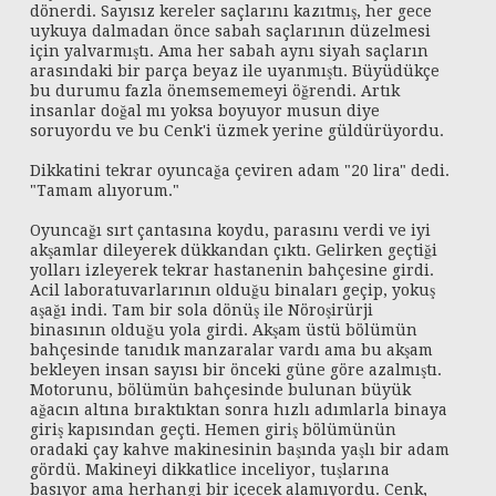
dönerdi. Sayısız kereler saçlarını kazıtmış, her gece
uykuya dalmadan önce sabah saçlarının düzelmesi
için yalvarmıştı. Ama her sabah aynı siyah saçların
arasındaki bir parça beyaz ile uyanmıştı. Büyüdükçe
bu durumu fazla önemsememeyi öğrendi. Artık
insanlar doğal mı yoksa boyuyor musun diye
soruyordu ve bu Cenk'i üzmek yerine güldürüyordu.
Dikkatini tekrar oyuncağa çeviren adam "20 lira" dedi.
"Tamam alıyorum."
Oyuncağı sırt çantasına koydu, parasını verdi ve iyi
akşamlar dileyerek dükkandan çıktı. Gelirken geçtiği
yolları izleyerek tekrar hastanenin bahçesine girdi.
Acil laboratuvarlarının olduğu binaları geçip, yokuş
aşağı indi. Tam bir sola dönüş ile Nöroşirürji
binasının olduğu yola girdi. Akşam üstü bölümün
bahçesinde tanıdık manzaralar vardı ama bu akşam
bekleyen insan sayısı bir önceki güne göre azalmıştı.
Motorunu, bölümün bahçesinde bulunan büyük
ağacın altına bıraktıktan sonra hızlı adımlarla binaya
giriş kapısından geçti. Hemen giriş bölümünün
oradaki çay kahve makinesinin başında yaşlı bir adam
gördü. Makineyi dikkatlice inceliyor, tuşlarına
basıyor ama herhangi bir içecek alamıyordu. Cenk,