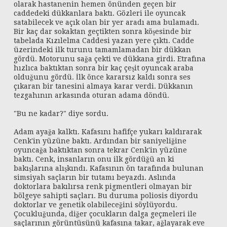
olarak hastanenin hemen önünden geçen bir
caddedeki dükkanlara baktı. Gözleri ile oyuncak
satabilecek ve açık olan bir yer aradı ama bulamadı.
Bir kaç dar sokaktan geçtikten sonra köşesinde bir
tabelada Kızılelma Caddesi yazan yere çıktı. Cadde
üzerindeki ilk turunu tamamlamadan bir dükkan
gördü. Motorunu sağa çekti ve dükkana girdi. Etrafına
hızlıca baktıktan sonra bir kaç çeşit oyuncak araba
olduğunu gördü. İlk önce kararsız kaldı sonra ses
çıkaran bir tanesini almaya karar verdi. Dükkanın
tezgahının arkasında oturan adama döndü.
"Bu ne kadar?" diye sordu.
Adam ayağa kalktı. Kafasını hafifçe yukarı kaldırarak
Cenk'in yüzüne baktı. Ardından bir saniyeliğine
oyuncağa baktıktan sonra tekrar Cenk'in yüzüne
baktı. Cenk, insanların onu ilk gördüğü an ki
bakışlarına alışkındı. Kafasının ön tarafında bulunan
simsiyah saçların bir tutamı beyazdı. Aslında
doktorlara bakılırsa renk pigmentleri olmayan bir
bölgeye sahipti saçları. Bu duruma poliosis diyordu
doktorlar ve genetik olabileceğini söylüyordu.
Çocukluğunda, diğer çocukların dalga geçmeleri ile
saçlarının görüntüsünü kafasına takar, ağlayarak eve