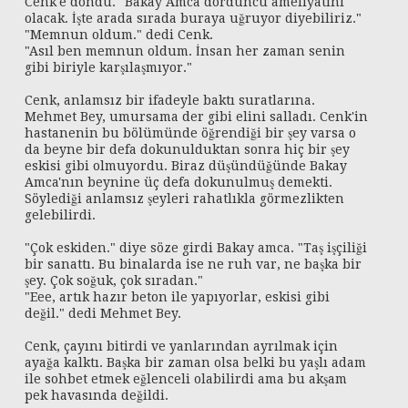
Cenk'e döndü. "Bakay Amca dördüncü ameliyatını
olacak. İşte arada sırada buraya uğruyor diyebiliriz."
"Memnun oldum." dedi Cenk.
"Asıl ben memnun oldum. İnsan her zaman senin
gibi biriyle karşılaşmıyor."
Cenk, anlamsız bir ifadeyle baktı suratlarına.
Mehmet Bey, umursama der gibi elini salladı. Cenk'in
hastanenin bu bölümünde öğrendiği bir şey varsa o
da beyne bir defa dokunulduktan sonra hiç bir şey
eskisi gibi olmuyordu. Biraz düşündüğünde Bakay
Amca'nın beynine üç defa dokunulmuş demekti.
Söylediği anlamsız şeyleri rahatlıkla görmezlikten
gelebilirdi.
"Çok eskiden." diye söze girdi Bakay amca. "Taş işçiliği
bir sanattı. Bu binalarda ise ne ruh var, ne başka bir
şey. Çok soğuk, çok sıradan."
"Eee, artık hazır beton ile yapıyorlar, eskisi gibi
değil." dedi Mehmet Bey.
Cenk, çayını bitirdi ve yanlarından ayrılmak için
ayağa kalktı. Başka bir zaman olsa belki bu yaşlı adam
ile sohbet etmek eğlenceli olabilirdi ama bu akşam
pek havasında değildi.