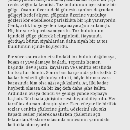
renksizliğin ta kendisi. Toz bulutunun içerisinde bir
gölge. Ovanın üzerindeki güneşin ışınları doğrudan
gölgeyi hedef alıyor, gölgenin üzerine vurdukça
gözleri kör edebilecek parlaklıkta bir ışık yansıyordu.
Cenk, artık bu gölgeden kaçamayacağını anlamıştı.
Hiç bir yere kıpırdayamıyordu. Toz bulutunun
içindeki gölge giderek belirginleşti. Hayatında
gördüğü bütün siyahlardan daha siyah bir at toz
bulutunun içinde koşuyordu.
Bir süre sonra atın etrafındaki toz bulutu dağılmaya,
koşan at yavaşlamaya başladı. Tepenin hemen
başında, dev ağacın, kayaların ve Cenk'in etrafında
bir kaç tur döndü. Sonra tam karşısında şaha kalktı. O
kadar heybetli görünüyordu ki, böyle bir manzara
karşısında kim olsa ağzı açık kalırdı. At, ilki kadar
heybetli olmasa da bir kaç defa daha şaha kalktı.
Ardından ovaya döndü ve geldiği yönde koşmaya
başladı. Dört nala gidişinin sesi duyulabiliyordu. Her
taraf toz duman olmuştu yine. Esen rüzgar ile birlikte
tozlar Cenk'in gözlerine girdi. Gözlerini sıkı sıkı
kapadı.Sesler giderek azalırken gözlerini açtı
tekrardan.Hastane odasında annesinin yanındaki
koltukta oturuyordu.