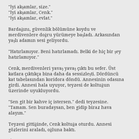
"İyi akşamlar, size."
"İyi akşamlar, Cenk."
"İyi akşamlar, evlat."
Bardağını, güvenlik bölümüne koydu ve
merdivenlere doğru yürümeye başladı. Arkasından
yaşlı adamın sesi geliyordu.
"Hatırlamıyor. Beni hatırlamadı. Belki de hiç bir şey
hatırlamıyor."
Cenk, merdivenleri yavaş yavaş çıktı bu sefer. Üst
katlara çıktıkça bina daha da sessizleşti. Dördüncü
kat tabelasından koridora döndü. Annesinin odasına
girdi. Annesi hala uyuyor, teyzesi de koltuğun
üzerinde uyukluyordu.
"Sen git bir kahve iç istersen." dedi teyzesine.
"Tamam. Sen buradaysan, ben gidip biraz hava
alayım."
Teyzesi gittiğinde, Cenk koltuğa oturdu. Annesi
gözlerini araladı, oğluna baktı.