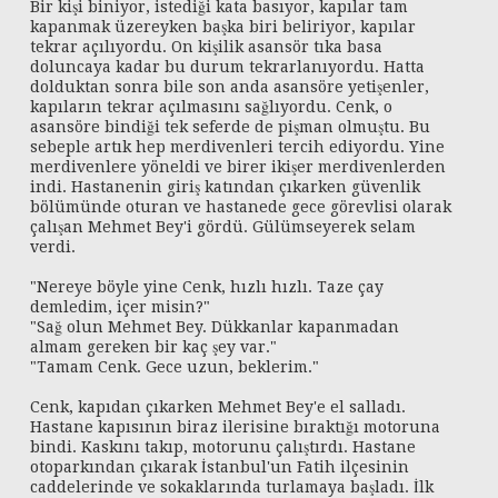
Bir kişi biniyor, istediği kata basıyor, kapılar tam
kapanmak üzereyken başka biri beliriyor, kapılar
tekrar açılıyordu. On kişilik asansör tıka basa
doluncaya kadar bu durum tekrarlanıyordu. Hatta
dolduktan sonra bile son anda asansöre yetişenler,
kapıların tekrar açılmasını sağlıyordu. Cenk, o
asansöre bindiği tek seferde de pişman olmuştu. Bu
sebeple artık hep merdivenleri tercih ediyordu. Yine
merdivenlere yöneldi ve birer ikişer merdivenlerden
indi. Hastanenin giriş katından çıkarken güvenlik
bölümünde oturan ve hastanede gece görevlisi olarak
çalışan Mehmet Bey'i gördü. Gülümseyerek selam
verdi.
"Nereye böyle yine Cenk, hızlı hızlı. Taze çay
demledim, içer misin?"
"Sağ olun Mehmet Bey. Dükkanlar kapanmadan
almam gereken bir kaç şey var."
"Tamam Cenk. Gece uzun, beklerim."
Cenk, kapıdan çıkarken Mehmet Bey'e el salladı.
Hastane kapısının biraz ilerisine bıraktığı motoruna
bindi. Kaskını takıp, motorunu çalıştırdı. Hastane
otoparkından çıkarak İstanbul'un Fatih ilçesinin
caddelerinde ve sokaklarında turlamaya başladı. İlk