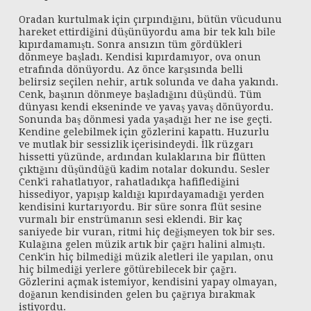
Oradan kurtulmak için çırpındığını, bütün vücudunu
hareket ettirdiğini düşünüyordu ama bir tek kılı bile
kıpırdamamıştı. Sonra ansızın tüm gördükleri
dönmeye başladı. Kendisi kıpırdamıyor, ova onun
etrafında dönüyordu. Az önce karşısında belli
belirsiz seçilen nehir, artık solunda ve daha yakındı.
Cenk, başının dönmeye başladığını düşündü. Tüm
dünyası kendi ekseninde ve yavaş yavaş dönüyordu.
Sonunda baş dönmesi yada yaşadığı her ne ise geçti.
Kendine gelebilmek için gözlerini kapattı. Huzurlu
ve mutlak bir sessizlik içerisindeydi. İlk rüzgarı
hissetti yüzünde, ardından kulaklarına bir flütten
çıktığını düşündüğü kadim notalar dokundu. Sesler
Cenk'i rahatlatıyor, rahatladıkça hafiflediğini
hissediyor, yapışıp kaldığı kıpırdayamadığı yerden
kendisini kurtarıyordu. Bir süre sonra flüt sesine
vurmalı bir enstrümanın sesi eklendi. Bir kaç
saniyede bir vuran, ritmi hiç değişmeyen tok bir ses.
Kulağına gelen müzik artık bir çağrı halini almıştı.
Cenk'in hiç bilmediği müzik aletleri ile yapılan, onu
hiç bilmediği yerlere götürebilecek bir çağrı.
Gözlerini açmak istemiyor, kendisini yapay olmayan,
doğanın kendisinden gelen bu çağrıya bırakmak
istiyordu.