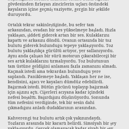
gövdesinden fırlayan zincirlerin uçları önündeki
kayaların içine geçmiş vaziyette, gergin bir şekilde
duruyordu.
Ortalık tekrar sakinleştiğinde, bu sefer tam
arkasından, ovadan bir ses yükselmeye başladı. Hızla
yaklaşan, şiddeti giderek artan bir ses. Kulaklarını
kapattı ve arkasını döndü. Ovanın ortasında bir toz
bulutu giderek bulunduğu tepeye yaklaşıyordu. Toz
bulutu yaklaştıkça gürültü artıyor, yer sallanıyordu.
Aynı anda çalışan bir sürü motorun çıkarabileceği bir
ses artık kulaklarını tırmalıyordu. Toz bulutunun
tam üstüne geldiğini anlaması fazla zamanını almadı.
Kaçmak istedi ama tekrardan bulunduğu yere
saplandı. Paniklemeye başladı. Yaklaşan her ne ise,
kendisini, ağacı ve kayaları dümdüz edebilirdi.
Bağırmak istedi. Bütün gücünü toplayıp bağırmak
için ağzını açtı. Ciğerleri acıyana kadar içindeki
nefesi boşalttı. Bağırdığını düşünüyordu. Sonunda
tüm nefesini verdiğinde, tek bir sesin dahi
çıkmadığını anladı dudaklarının arasından.
Kahverengi toz bulutu artık çok yakınındaydı.
Tozların arasında bir karartı belirdi. Simsiyah bir şey
yaklaşıyordu. Gerçek olamayacak kadar siyah bir şey,