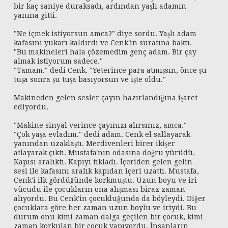
bir kaç saniye duraksadı, ardından yaşlı adamın
yanına gitti.
"Ne içmek istiyorsun amca?" diye sordu. Yaşlı adam
kafasını yukarı kaldırdı ve Cenk'in suratına baktı.
"Bu makineleri hala çözemedim genç adam. Bir çay
almak istiyorum sadece."
"Tamam." dedi Cenk. "Yeterince para atmışsın, önce şu
tuşa sonra şu tuşa basıyorsun ve işte oldu."
Makineden gelen sesler çayın hazırlandığına işaret
ediyordu.
"Makine sinyal verince çayınızı alırsınız, amca."
"Çok yaşa evladım." dedi adam. Cenk el sallayarak
yanından uzaklaştı. Merdivenleri birer ikişer
atlayarak çıktı. Mustafa'nın odasına doğru yürüdü.
Kapısı aralıktı. Kapıyı tıkladı. İçeriden gelen gelin
sesi ile kafasını aralık kapıdan içeri uzattı. Mustafa,
Cenk'i ilk gördüğünde korkmuştu. Uzun boyu ve iri
vücudu ile çocukların ona alışması biraz zaman
alıyordu. Bu Cenk'in çocukluğunda da böyleydi. Diğer
çocuklara göre her zaman uzun boylu ve iriydi. Bu
durum onu kimi zaman dalga geçilen bir çocuk, kimi
zaman korkulan bir çocuk yapıyordu. İnsanların