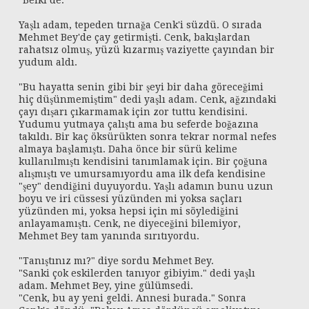
"Belki de."
Yaşlı adam, tepeden tırnağa Cenk'i süzdü. O sırada
Mehmet Bey'de çay getirmişti. Cenk, bakışlardan
rahatsız olmuş, yüzü kızarmış vaziyette çayından bir
yudum aldı.
"Bu hayatta senin gibi bir şeyi bir daha göreceğimi
hiç düşünmemiştim" dedi yaşlı adam. Cenk, ağzındaki
çayı dışarı çıkarmamak için zor tuttu kendisini.
Yudumu yutmaya çalıştı ama bu seferde boğazına
takıldı. Bir kaç öksürükten sonra tekrar normal nefes
almaya başlamıştı. Daha önce bir sürü kelime
kullanılmıştı kendisini tanımlamak için. Bir çoğuna
alışmıştı ve umursamıyordu ama ilk defa kendisine
"şey" dendiğini duyuyordu. Yaşlı adamın bunu uzun
boyu ve iri cüssesi yüzünden mi yoksa saçları
yüzünden mi, yoksa hepsi için mi söylediğini
anlayamamıştı. Cenk, ne diyeceğini bilemiyor,
Mehmet Bey tam yanında sırıtıyordu.
"Tanıştınız mı?" diye sordu Mehmet Bey.
"Sanki çok eskilerden tanıyor gibiyim." dedi yaşlı
adam. Mehmet Bey, yine gülümsedi.
"Cenk, bu ay yeni geldi. Annesi burada." Sonra