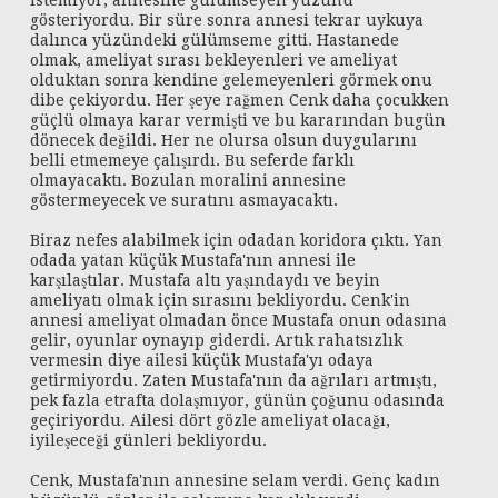
istemiyor, annesine gülümseyen yüzünü
gösteriyordu. Bir süre sonra annesi tekrar uykuya
dalınca yüzündeki gülümseme gitti. Hastanede
olmak, ameliyat sırası bekleyenleri ve ameliyat
olduktan sonra kendine gelemeyenleri görmek onu
dibe çekiyordu. Her şeye rağmen Cenk daha çocukken
güçlü olmaya karar vermişti ve bu kararından bugün
dönecek değildi. Her ne olursa olsun duygularını
belli etmemeye çalışırdı. Bu seferde farklı
olmayacaktı. Bozulan moralini annesine
göstermeyecek ve suratını asmayacaktı.
Biraz nefes alabilmek için odadan koridora çıktı. Yan
odada yatan küçük Mustafa'nın annesi ile
karşılaştılar. Mustafa altı yaşındaydı ve beyin
ameliyatı olmak için sırasını bekliyordu. Cenk'in
annesi ameliyat olmadan önce Mustafa onun odasına
gelir, oyunlar oynayıp giderdi. Artık rahatsızlık
vermesin diye ailesi küçük Mustafa'yı odaya
getirmiyordu. Zaten Mustafa'nın da ağrıları artmıştı,
pek fazla etrafta dolaşmıyor, günün çoğunu odasında
geçiriyordu. Ailesi dört gözle ameliyat olacağı,
iyileşeceği günleri bekliyordu.
Cenk, Mustafa'nın annesine selam verdi. Genç kadın