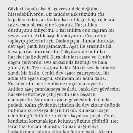
Gözleri kapalı olsa da çevresindeki değişimi
hissedebiliyordu. Bir müddet ışık süzüldü göz
kapaklarından, ardından karanlık girdi içeri, tekrar
ışık ve son olarak yine karanlık. Karanlıkta
durduğunu biliyordu. O karanlıkta onu çağıran bir
şeyler vardı. Artık başı dönmüyordu. Cesaretini
toplayıp gözlerini açtı. Başlangıçta altında durduğu
dev ağaç şimdi karşısındaydı. Ağaç ile arasında iki
kaya parçası duruyordu. Gökyüzünde bulutlar
hareket halindeydi. Kara olanları ağaca ve Cenk'e
doğru geliyordu. Ova arkasında kalmıştı ve hala
güneşliydi. Tekrar ağaca baktı. Müzik sesi kesilmişti.
Şimdi bir fısıltı, Cenk'i dev ağaca çağırıyordu. Bir
adım attı ağaca doğru, ardından bir adım daha.
Korkuyordu ama kendisine engel olamıyordu.
Aniden ağaç çatırdamaya başladı. Sanki dev gövdesini
hareket ettirmeye çalışıyordu ama başarılı
olamıyordu. Sonunda ağacın gövdesinde iki nokta
patladı. Kalın gövdenin içinden iki dev zincir önünde
bulunan iki kayaya doğru fırladı. Kulakları sağır
eden bir gürültü ile zincirler kayalara çarptı. Cenk,
kendisini korumak için kolunu yüzüne götürdü. Her
taraf toz duman olmuştu. Duman dağılmaya
başladığında kolunu altından önüne baktı. Ağacın