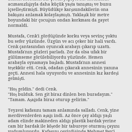
acımasızlığıyla daha küçük yaşta tanışmış ve bunu
içselleştirmişti. Büyüdükçe karşısındakilerin ona
bakışını anlamak kolaylaşmıştı. Yaklaşık bir metre
boyundaki bir çocuğun ondan korkması da gayet
normaldi.
Mustafa, Cenk'i gördüğünde korku veya sevinç yoktu
bu sefer yüzünde. Üzgün ve acı çeker bir hali vardı.
Cenk çantasından oyuncak arabayı çıkarıp uzattı.
Mustafa'nın gözleri parladı. Zor da olsa ufak bir
gülümseme görülebiliyordu yüzünde. Hemen
arabayla oynamaya başladı. Mustafa'nın annesi
teşekkür etti. Cenk, odadan çıkarak annesinin yanına
geçti. Annesi hala uyuyordu ve annesinin kız kardeşi
gelmişti.
"Hoş geldin." dedi Cenk.
"Hoş bulduk. Sen git biraz dinlen ben buradayım."
"Tamam. Aşağıda biraz oturup gelirim."
Teyzesi kafasını tamam anlamında salladı. Cenk, yine
merdivenlerden aşağı indi. Az önce çay aldığı yaşlı
adam elinde makineden aldığı plastik bardak yerine
cam bir bardak ile köşede bir tabureye oturmuş çayını
yudumluyordu. Kafasını çevirdiğinde Mehmet Bey'i