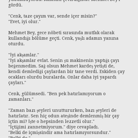
gördü.
"Cenk, taze çayım var, sende içer misin?"
"Evet, iyi olur."
Mehmet Bey, gece nöbeti sırasında mutfak olarak
kullandığı bölüme geçti. Cenk, yaşlı adamın yanına
oturdu.
"İyi akşamlar."
"İyi akşamlar evlat. Senin şu makinenin yaptığı çayı
beğenmedim. Sağ olsun Mehmet kardeş yetişti de,
kendi demlediği çaylardan bir tane verdi. Eskiden çay
ocakları olurdu buralarda. Onlar daha iyi yapardı
çayları."
Cenk, gülümsedi. "Ben pek hatırlamıyorum o
zamanları."
"Zaman bazı şeyleri unuttururken, bazı şeyleri de
hatırlatır. Sen hiç odun ateşinde demlenmiş bir çay
içtin mi? İşte o hepsinden lezzetli olur."
"İçtiğimi zannetmiyorum." diye cevapladı.
"Belki de içmişsindir ama hatırlamıyorsundur."