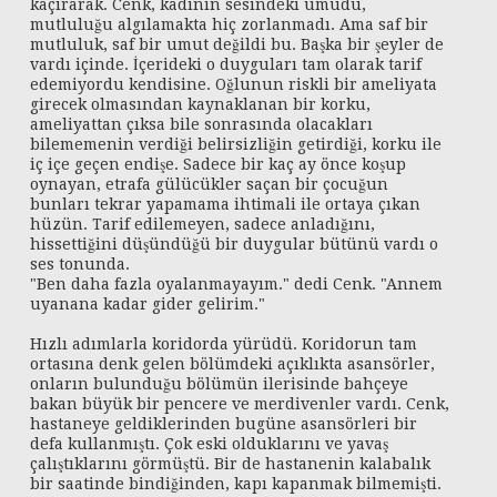
kaçırarak. Cenk, kadının sesindeki umudu,
mutluluğu algılamakta hiç zorlanmadı. Ama saf bir
mutluluk, saf bir umut değildi bu. Başka bir şeyler de
vardı içinde. İçerideki o duyguları tam olarak tarif
edemiyordu kendisine. Oğlunun riskli bir ameliyata
girecek olmasından kaynaklanan bir korku,
ameliyattan çıksa bile sonrasında olacakları
bilememenin verdiği belirsizliğin getirdiği, korku ile
iç içe geçen endişe. Sadece bir kaç ay önce koşup
oynayan, etrafa gülücükler saçan bir çocuğun
bunları tekrar yapamama ihtimali ile ortaya çıkan
hüzün. Tarif edilemeyen, sadece anladığını,
hissettiğini düşündüğü bir duygular bütünü vardı o
ses tonunda.
"Ben daha fazla oyalanmayayım." dedi Cenk. "Annem
uyanana kadar gider gelirim."
Hızlı adımlarla koridorda yürüdü. Koridorun tam
ortasına denk gelen bölümdeki açıklıkta asansörler,
onların bulunduğu bölümün ilerisinde bahçeye
bakan büyük bir pencere ve merdivenler vardı. Cenk,
hastaneye geldiklerinden bugüne asansörleri bir
defa kullanmıştı. Çok eski olduklarını ve yavaş
çalıştıklarını görmüştü. Bir de hastanenin kalabalık
bir saatinde bindiğinden, kapı kapanmak bilmemişti.