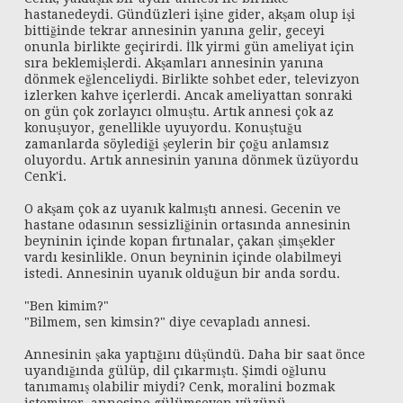
hastanedeydi. Gündüzleri işine gider, akşam olup işi
bittiğinde tekrar annesinin yanına gelir, geceyi
onunla birlikte geçirirdi. İlk yirmi gün ameliyat için
sıra beklemişlerdi. Akşamları annesinin yanına
dönmek eğlenceliydi. Birlikte sohbet eder, televizyon
izlerken kahve içerlerdi. Ancak ameliyattan sonraki
on gün çok zorlayıcı olmuştu. Artık annesi çok az
konuşuyor, genellikle uyuyordu. Konuştuğu
zamanlarda söylediği şeylerin bir çoğu anlamsız
oluyordu. Artık annesinin yanına dönmek üzüyordu
Cenk'i.
O akşam çok az uyanık kalmıştı annesi. Gecenin ve
hastane odasının sessizliğinin ortasında annesinin
beyninin içinde kopan fırtınalar, çakan şimşekler
vardı kesinlikle. Onun beyninin içinde olabilmeyi
istedi. Annesinin uyanık olduğun bir anda sordu.
"Ben kimim?"
"Bilmem, sen kimsin?" diye cevapladı annesi.
Annesinin şaka yaptığını düşündü. Daha bir saat önce
uyandığında gülüp, dil çıkarmıştı. Şimdi oğlunu
tanımamış olabilir miydi? Cenk, moralini bozmak