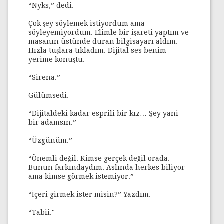
“Nyks,” dedi.
Çok şey söylemek istiyordum ama
söyleyemiyordum. Elimle bir işareti yaptım ve
masanın üstünde duran bilgisayarı aldım.
Hızla tuşlara tıkladım. Dijital ses benim
yerime konuştu.
“Sirena.”
Gülümsedi.
“Dijitaldeki kadar esprili bir kız… Şey yani
bir adamsın.”
“Üzgünüm.”
“Önemli değil. Kimse gerçek değil orada.
Bunun farkındaydım. Aslında herkes biliyor
ama kimse görmek istemiyor.”
“İçeri girmek ister misin?” Yazdım.
“Tabii."