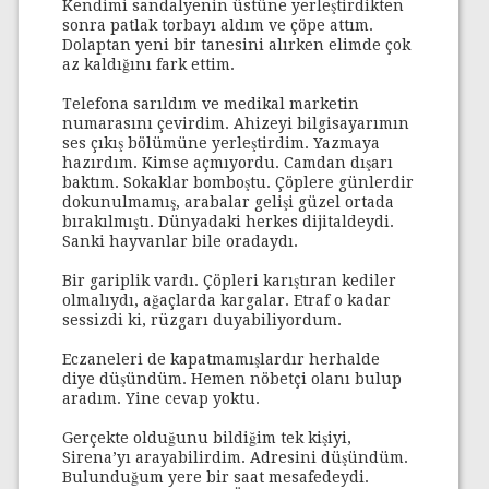
Kendimi sandalyenin üstüne yerleştirdikten
sonra patlak torbayı aldım ve çöpe attım.
Dolaptan yeni bir tanesini alırken elimde çok
az kaldığını fark ettim.
Telefona sarıldım ve medikal marketin
numarasını çevirdim. Ahizeyi bilgisayarımın
ses çıkış bölümüne yerleştirdim. Yazmaya
hazırdım. Kimse açmıyordu. Camdan dışarı
baktım. Sokaklar bomboştu. Çöplere günlerdir
dokunulmamış, arabalar gelişi güzel ortada
bırakılmıştı. Dünyadaki herkes dijitaldeydi.
Sanki hayvanlar bile oradaydı.
Bir gariplik vardı. Çöpleri karıştıran kediler
olmalıydı, ağaçlarda kargalar. Etraf o kadar
sessizdi ki, rüzgarı duyabiliyordum.
Eczaneleri de kapatmamışlardır herhalde
diye düşündüm. Hemen nöbetçi olanı bulup
aradım. Yine cevap yoktu.
Gerçekte olduğunu bildiğim tek kişiyi,
Sirena’yı arayabilirdim. Adresini düşündüm.
Bulunduğum yere bir saat mesafedeydi.