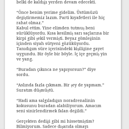
belki de kaldığı yerden devam edecekti.
“Önce benim yerime gidelim. Üstümüzü
değiştirmemiz lazım. Parti kıyafetleri ile hiç
rahat olmaz.”
Kabul ettim. Yine elimden tutmuş beni
sürüklüyordu. Kısa kesilmiş sarı saçlarına bir
kirpi gibi şekil vermişti. Beyaz gömleğinin
içinden siyah sütyeni gözüküyordu.
Tanıdığım süre içerisindeki kişiliğine gayet
uygundu. Bir öyle bir böyle. İç içe geçmiş yin
ve yang.
“Buradan çıkınca ne yapıyorsun?” diye
sordu.
“Aslında fazla çıkmam. Bir şey de yapmam.”
Suratım düşmüştü.
“Hadi ama salgıladığın noradrenalinin
kokusunu buradan alabiliyorum. Amacım
seni sinirlendirmek falan değildi.”
Gerçekten dediği gibi mi hissetmiştim?
Bilmiyorum. Sadece dışarıda olmayı