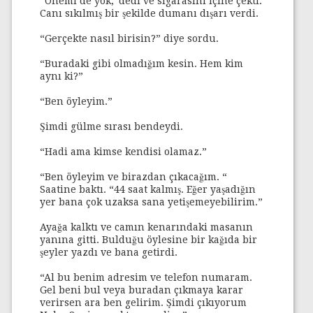
“Önemi de yok,”dedi ve sigarasını içine çekti.
Canı sıkılmış bir şekilde dumanı dışarı verdi.
“Gerçekte nasıl birisin?” diye sordu.
“Buradaki gibi olmadığım kesin. Hem kim
aynı ki?”
“Ben öyleyim.”
Şimdi gülme sırası bendeydi.
“Hadi ama kimse kendisi olamaz.”
“Ben öyleyim ve birazdan çıkacağım. “
Saatine baktı. “44 saat kalmış. Eğer yaşadığın
yer bana çok uzaksa sana yetişemeyebilirim.”
Ayağa kalktı ve camın kenarındaki masanın
yanına gitti. Bulduğu öylesine bir kağıda bir
şeyler yazdı ve bana getirdi.
“Al bu benim adresim ve telefon numaram.
Gel beni bul veya buradan çıkmaya karar
verirsen ara ben gelirim. Şimdi çıkıyorum