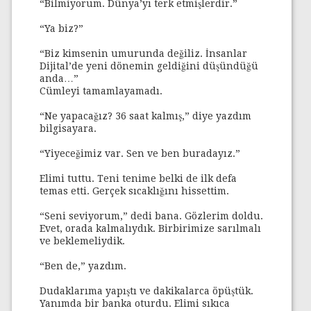
“Bilmiyorum. Dünya’yı terk etmişlerdir.”
“Ya biz?”
“Biz kimsenin umurunda değiliz. İnsanlar
Dijital’de yeni dönemin geldiğini düşündüğü
anda…”
Cümleyi tamamlayamadı.
“Ne yapacağız? 36 saat kalmış,” diye yazdım
bilgisayara.
“Yiyeceğimiz var. Sen ve ben buradayız.”
Elimi tuttu. Teni tenime belki de ilk defa
temas etti. Gerçek sıcaklığını hissettim.
“Seni seviyorum,” dedi bana. Gözlerim doldu.
Evet, orada kalmalıydık. Birbirimize sarılmalı
ve beklemeliydik.
“Ben de,” yazdım.
Dudaklarıma yapıştı ve dakikalarca öpüştük.
Yanımda bir banka oturdu. Elimi sıkıca