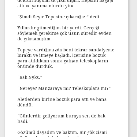
doldurmuş olarak çıktı dışarı. Hepsini bagaja
attı ve yanıma oturdu yine.
“Şimdi Seyir Tepesine çıkacağız,” dedi.
Yıllardır gitmediğim bir yerdi. Gerçeği
söylemek gerekirse çok uzun süredir evden
de çıkmamıştım.
Tepeye vardığımızda beni tekrar sandalyeme
bıraktı ve itmeye başladı. İçerisine bozuk
para atıldıktan sonra çalışan teleskopların
önünde durduk.
“Bak Nyks.”
“Nereye? Manzaraya mı? Teleskoplara mı?”
Aletlerden birine bozuk para attı ve bana
döndü.
“Günlerdir geliyorum buraya sen de bak
hadi.”
Gözümü dayadım ve baktım. Bir gök cismi