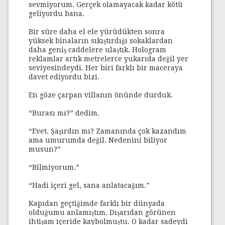
sevmiyorum. Gerçek olamayacak kadar kötü
geliyordu bana.
Bir süre daha el ele yürüdükten sonra
yüksek binaların sıkıştırdığı sokaklardan
daha geniş caddelere ulaştık. Hologram
reklamlar artık metrelerce yukarıda değil yer
seviyesindeydi. Her biri farklı bir maceraya
davet ediyordu bizi.
En göze çarpan villanın önünde durduk.
“Burası mı?” dedim.
“Evet. Şaşırdın mı? Zamanında çok kazandım
ama umurumda değil. Nedenini biliyor
musun?”
“Bilmiyorum.”
“Hadi içeri gel, sana anlatacağım.”
Kapıdan geçtiğimde farklı bir dünyada
olduğumu anlamıştım. Dışarıdan görünen
ihtişam içeride kaybolmuştu. O kadar sadeydi