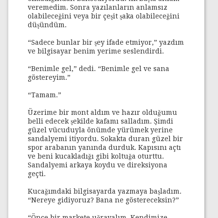
veremedim. Sonra yazılanların anlamsız
olabileceğini veya bir çeşit şaka olabileceğini
düşündüm.
“Sadece bunlar bir şey ifade etmiyor,” yazdım
ve bilgisayar benim yerime seslendirdi.
“Benimle gel,” dedi. “Benimle gel ve sana
göstereyim.”
“Tamam.”
Üzerime bir mont aldım ve hazır olduğumu
belli edecek şekilde kafamı salladım. Şimdi
güzel vücuduyla önümde yürümek yerine
sandalyemi itiyordu. Sokakta duran güzel bir
spor arabanın yanında durduk. Kapısını açtı
ve beni kucakladığı gibi koltuğa oturttu.
Sandalyemi arkaya koydu ve direksiyona
geçti.
Kucağımdaki bilgisayarda yazmaya başladım.
“Nereye gidiyoruz? Bana ne göstereceksin?”
“Önce bir markete uğrayalım. Kendimize