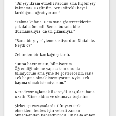
“Bir şey ikram etmek isterdim ama hiçbir şey
kalmamış. Üzgünüm. Seni sürekli hayal
kırıklığına uğratıyorum.”
“Takma kafana. Hem sana göstereceklerim
çok daha önemli. Bence burada bile
durmamalıyız, dışarı çıkmalıyız.”
“Bana bir şey söylemek istiyordun Dijital’de.
Neydi o?”
Cebinden bir kaç kağıt çıkardı.
“Buna hazır mısın, bilmiyorum.
Öğrendiğinde ne yapacaksın onu da
bilmiyorum ama yine de göstereceğim sana.
Tek başıma olmak istemiyorum Nyks. Tek
başıma olmak istemiyorum.”
Neredeyse ağlamak üzereydi. Kağıtları bana
uzattı. Elime aldım ve okumaya başladım.
Şirket içi yazışmalardı. Dünyayı terk
etmekten, herkes için yeterli zaman
olmadığından bahsediyordu. İlk başta anlam