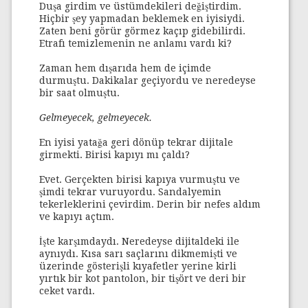
Duşa girdim ve üstümdekileri değiştirdim.
Hiçbir şey yapmadan beklemek en iyisiydi.
Zaten beni görür görmez kaçıp gidebilirdi.
Etrafı temizlemenin ne anlamı vardı ki?
Zaman hem dışarıda hem de içimde
durmuştu. Dakikalar geçiyordu ve neredeyse
bir saat olmuştu.
Gelmeyecek, gelmeyecek.
En iyisi yatağa geri dönüp tekrar dijitale
girmekti. Birisi kapıyı mı çaldı?
Evet. Gerçekten birisi kapıya vurmuştu ve
şimdi tekrar vuruyordu. Sandalyemin
tekerleklerini çevirdim. Derin bir nefes aldım
ve kapıyı açtım.
İşte karşımdaydı. Neredeyse dijitaldeki ile
aynıydı. Kısa sarı saçlarını dikmemişti ve
üzerinde gösterişli kıyafetler yerine kirli
yırtık bir kot pantolon, bir tişört ve deri bir
ceket vardı.