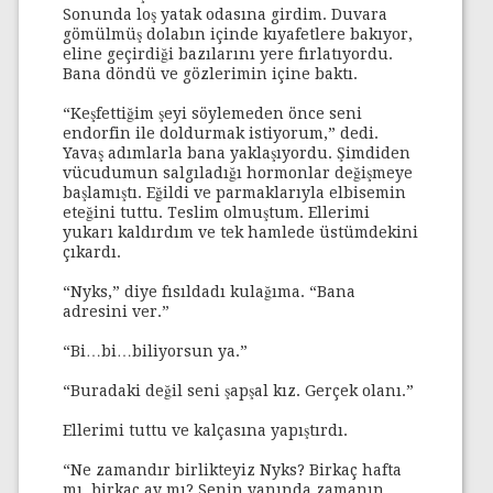
Sonunda loş yatak odasına girdim. Duvara
gömülmüş dolabın içinde kıyafetlere bakıyor,
eline geçirdiği bazılarını yere fırlatıyordu.
Bana döndü ve gözlerimin içine baktı.
“Keşfettiğim şeyi söylemeden önce seni
endorfin ile doldurmak istiyorum,” dedi.
Yavaş adımlarla bana yaklaşıyordu. Şimdiden
vücudumun salgıladığı hormonlar değişmeye
başlamıştı. Eğildi ve parmaklarıyla elbisemin
eteğini tuttu. Teslim olmuştum. Ellerimi
yukarı kaldırdım ve tek hamlede üstümdekini
çıkardı.
“Nyks,” diye fısıldadı kulağıma. “Bana
adresini ver.”
“Bi…bi…biliyorsun ya.”
“Buradaki değil seni şapşal kız. Gerçek olanı.”
Ellerimi tuttu ve kalçasına yapıştırdı.
“Ne zamandır birlikteyiz Nyks? Birkaç hafta
mı, birkaç ay mı? Senin yanında zamanın