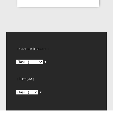
GIZLILIK İLKELERI
▼
İLETIŞIM
▼