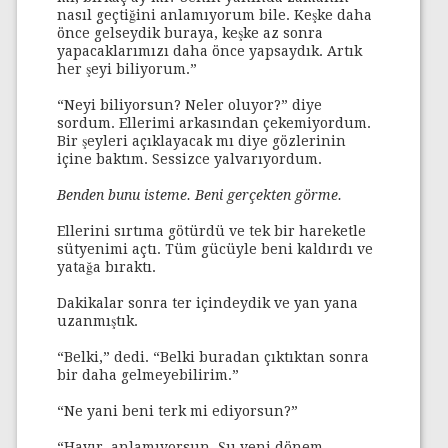
nasıl geçtiğini anlamıyorum bile. Keşke daha
önce gelseydik buraya, keşke az sonra
yapacaklarımızı daha önce yapsaydık. Artık
her şeyi biliyorum.”
“Neyi biliyorsun? Neler oluyor?” diye
sordum. Ellerimi arkasından çekemiyordum.
Bir şeyleri açıklayacak mı diye gözlerinin
içine baktım. Sessizce yalvarıyordum.
Benden bunu isteme. Beni gerçekten görme.
Ellerini sırtıma götürdü ve tek bir hareketle
sütyenimi açtı. Tüm gücüyle beni kaldırdı ve
yatağa bıraktı.
Dakikalar sonra ter içindeydik ve yan yana
uzanmıştık.
“Belki,” dedi. “Belki buradan çıktıktan sonra
bir daha gelmeyebilirim.”
“Ne yani beni terk mi ediyorsun?”
“Hayır, anlamıyorsun. Şu yeni dönem