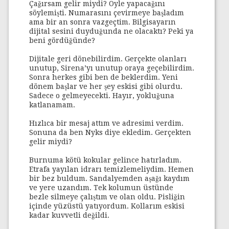
Çağırsam gelir miydi? Öyle yapacağını
söylemişti. Numarasını çevirmeye başladım
ama bir an sonra vazgeçtim. Bilgisayarın
dijital sesini duyduğunda ne olacaktı? Peki ya
beni gördüğünde?
Dijitale geri dönebilirdim. Gerçekte olanları
unutup, Sirena’yı unutup oraya geçebilirdim.
Sonra herkes gibi ben de beklerdim. Yeni
dönem başlar ve her şey eskisi gibi olurdu.
Sadece o gelmeyecekti. Hayır, yokluğuna
katlanamam.
Hızlıca bir mesaj attım ve adresimi verdim.
Sonuna da ben Nyks diye ekledim. Gerçekten
gelir miydi?
Burnuma kötü kokular gelince hatırladım.
Etrafa yayılan idrarı temizlemeliydim. Hemen
bir bez buldum. Sandalyemden aşağı kaydım
ve yere uzandım. Tek kolumun üstünde
bezle silmeye çalıştım ve olan oldu. Pisliğin
içinde yüzüstü yatıyordum. Kollarım eskisi
kadar kuvvetli değildi.