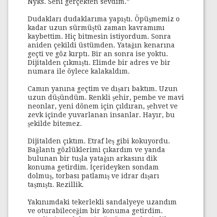
Nyks. Seni gerçekten sevdim.”
Dudakları dudaklarıma yapıştı. Öpüşmemiz o
kadar uzun sürmüştü zaman kavramımı
kaybettim. Hiç bitmesin istiyordum. Sonra
aniden çekildi üstümden. Yatağın kenarına
geçti ve göz kırptı. Bir an sonra ise yoktu.
Dijitalden çıkmıştı. Elimde bir adres ve bir
numara ile öylece kalakaldım.
Camın yanına geçtim ve dışarı baktım. Uzun
uzun düşündüm. Renkli şehir, pembe ve mavi
neonlar, yeni dönem için çıldıran, şehvet ve
zevk içinde yuvarlanan insanlar. Hayır, bu
şekilde bitemez.
Dijitalden çıktım. Etraf leş gibi kokuyordu.
Bağlantı gözlüklerimi çıkardım ve yanda
bulunan bir tuşla yatağın arkasını dik
konuma getirdim. İçerideyken sondam
dolmuş, torbası patlamış ve idrar dışarı
taşmıştı. Rezillik.
Yakınımdaki tekerlekli sandalyeye uzandım
ve oturabileceğim bir konuma getirdim.