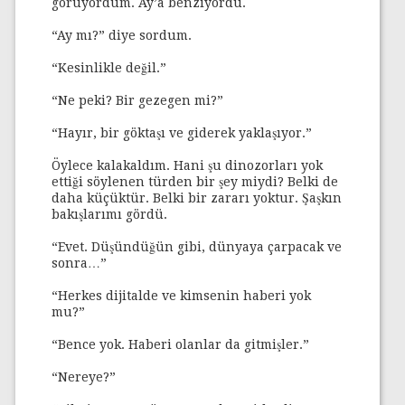
görüyordum. Ay’a benziyordu.
“Ay mı?” diye sordum.
“Kesinlikle değil.”
“Ne peki? Bir gezegen mi?”
“Hayır, bir göktaşı ve giderek yaklaşıyor.”
Öylece kalakaldım. Hani şu dinozorları yok
ettiği söylenen türden bir şey miydi? Belki de
daha küçüktür. Belki bir zararı yoktur. Şaşkın
bakışlarımı gördü.
“Evet. Düşündüğün gibi, dünyaya çarpacak ve
sonra…”
“Herkes dijitalde ve kimsenin haberi yok
mu?”
“Bence yok. Haberi olanlar da gitmişler.”
“Nereye?”