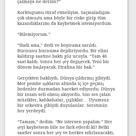
çalmaya ne dersin?”
Korktuğumu itiraf etmeliyim. Saçmaladığım
çok olmuştu ama böyle bir riske girip tüm
kazandıklarımı da kaybetmek istemiyordum.
“Bilemiyorum.”
“Hadi ama,” dedi ve boynuma sarıldı.
Burnunu burnuma değdiriyordu. Bir elini
kaldırıp saatine baktı göz ucuyla. “Tam 46
saat kaldı. Sonra her şey değişecek. Yeni bir
dönem başlayacak. Etrafına bir bak.”
Gerçekten haklıydı. Dünya çıldırmış gibiydi.
Mor pembe ışıkların altında iç içe geçmiş
bedenler durmadan hareket ediyordu. Dünya
bir insan seli olmuş akıyordu. Son ses çalan
müzikler, kahkahalar, çığlıklar… Uyumsuz
bir orkestra gibiydi duyulanlar. Serotonin
her yerdeydi.
“Tamam,” dedim. “Ne istersen yapalım.” Her
şeyi kaybetsem bile ne fark ederdi ki? Belki
saatler sonra her şey ve herkes sıfırlanacaktı,