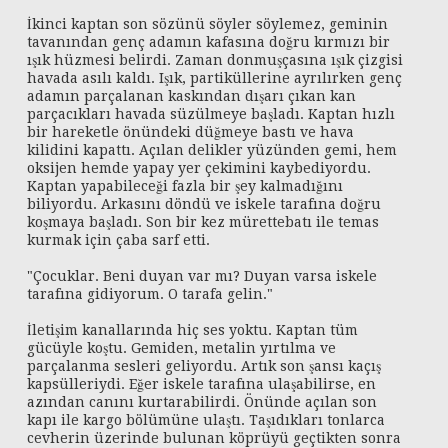
İkinci kaptan son sözünü söyler söylemez, geminin
tavanından genç adamın kafasına doğru kırmızı bir
ışık hüzmesi belirdi. Zaman donmuşçasına ışık çizgisi
havada asılı kaldı. Işık, partiküllerine ayrılırken genç
adamın parçalanan kaskından dışarı çıkan kan
parçacıkları havada süzülmeye başladı. Kaptan hızlı
bir hareketle önündeki düğmeye bastı ve hava
kilidini kapattı. Açılan delikler yüzünden gemi, hem
oksijen hemde yapay yer çekimini kaybediyordu.
Kaptan yapabileceği fazla bir şey kalmadığını
biliyordu. Arkasını döndü ve iskele tarafına doğru
koşmaya başladı. Son bir kez mürettebatı ile temas
kurmak için çaba sarf etti.
"Çocuklar. Beni duyan var mı? Duyan varsa iskele
tarafına gidiyorum. O tarafa gelin."
İletişim kanallarında hiç ses yoktu. Kaptan tüm
gücüyle koştu. Gemiden, metalin yırtılma ve
parçalanma sesleri geliyordu. Artık son şansı kaçış
kapsülleriydi. Eğer iskele tarafına ulaşabilirse, en
azından canını kurtarabilirdi. Önünde açılan son
kapı ile kargo bölümüne ulaştı. Taşıdıkları tonlarca
cevherin üzerinde bulunan köprüyü geçtikten sonra