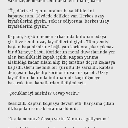
Vakit kaybetmeden cebindeki terminali çıkardı.
"Üç, dört ve beş numaraları hava kilitlerini
kapatıyorum. Gövdede delikler var. Herkes uzay
kıyafetlerini giysin. Tekrar ediyorum, herkes uzay
kıyafetlerini giysin."
Kaptan, köşkün hemen arkasında bulunan odaya
girdi ve kendi uzay kıyafetlerini giydi. Tüm gemiyi
baştan başa birbirine bağlayan koridora çıkar çıkmaz
bir düğmeye bastı. Koridorun metal duvarlarında yer
alan karşılıklı iki kapak açıldı. Kaptan yanına
alabildiği kadar silahı alıp kıç tarafına doğru koşmaya
başladı. Gemi metalik bir gürültü ile sarsıldı. Kaptan
dengesini kaybedip koridor duvarına çarptı. Uzay
kıyafetinin kolunda bulunan bir kaç düğmeye
basarak, tüm kanallardan iletişimi açtı.
"Çocuklar iyi misiniz? Cevap verin."
Sessizlik. Kaptan koşmaya devam etti. Karşısına çıkan
ilk kapıdan sancak tarafına döndü.
"Orada mısınız? Cevap verin. Yanınıza geliyorum."