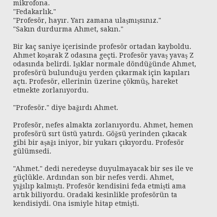
mikrofona.
"Fedakarlık."
"Profesör, hayır. Yarı zamana ulaşmışsınız."
"Sakın durdurma Ahmet, sakın."
Bir kaç saniye içerisinde profesör ortadan kayboldu.
Ahmet koşarak Z odasına geçti. Profesör yavaş yavaş Z
odasında belirdi. Işıklar normale döndüğünde Ahmet,
profesörü bulunduğu yerden çıkarmak için kapıları
açtı. Profesör, ellerinin üzerine çökmüş, hareket
etmekte zorlanıyordu.
"Profesör." diye bağırdı Ahmet.
Profesör, nefes almakta zorlanıyordu. Ahmet, hemen
profesörü sırt üstü yatırdı. Göğsü yerinden çıkacak
gibi bir aşağı iniyor, bir yukarı çıkıyordu. Profesör
gülümsedi.
"Ahmet." dedi neredeyse duyulmayacak bir ses ile ve
güçlükle. Ardından son bir nefes verdi. Ahmet,
yığılıp kalmıştı. Profesör kendisini feda etmişti ama
artık biliyordu. Oradaki kesinlikle profesörün ta
kendisiydi. Ona ismiyle hitap etmişti.