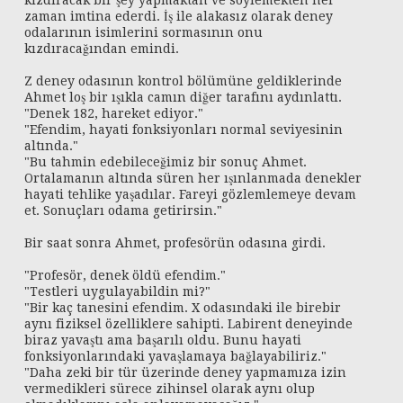
kızdıracak bir şey yapmaktan ve söylemekten her
zaman imtina ederdi. İş ile alakasız olarak deney
odalarının isimlerini sormasının onu
kızdıracağından emindi.
Z deney odasının kontrol bölümüne geldiklerinde
Ahmet loş bir ışıkla camın diğer tarafını aydınlattı.
"Denek 182, hareket ediyor."
"Efendim, hayati fonksiyonları normal seviyesinin
altında."
"Bu tahmin edebileceğimiz bir sonuç Ahmet.
Ortalamanın altında süren her ışınlanmada denekler
hayati tehlike yaşadılar. Fareyi gözlemlemeye devam
et. Sonuçları odama getirirsin."
Bir saat sonra Ahmet, profesörün odasına girdi.
"Profesör, denek öldü efendim."
"Testleri uygulayabildin mi?"
"Bir kaç tanesini efendim. X odasındaki ile birebir
aynı fiziksel özelliklere sahipti. Labirent deneyinde
biraz yavaştı ama başarılı oldu. Bunu hayati
fonksiyonlarındaki yavaşlamaya bağlayabiliriz."
"Daha zeki bir tür üzerinde deney yapmamıza izin
vermedikleri sürece zihinsel olarak aynı olup