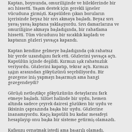
Kaptan, boynunda, omuriliğinde ve bileklerinde bir
acı hissetti. Yaşam destek için gerekli iğneler
vücuduna girmişti. Kapsülden çıkan boruların
içerisinde beyaz bir sıvı akmaya başladı. Beyaz sıvı
yavaş yavaş kaptana yaklaşıyordu. Sıvı damarlarına ve
omuriliğine akmaya başladığında, bir rahatlama
hissetti. Tüm vücudunu bir sıcaklık kapladı ve
kaptanın gözleri yavaşça kapandı.
Kaptan kendine gelmeye başladığında çok rahatsız
bir yerde uzandığını fark etti. Gözlerini yavaşça açtı.
Kapsülün içinde değildi. Kırmızı ışık rahatsızlık
veriyordu. Gözlerini kapatıp, tekrar açtı. Kırmızı
ışığın arasından gökyüzünü seçebiliyordu. Bir
gezegene iniş yapmayı başarmıştı ama hangi
gezegendeydi?
Görüşü netleştikçe gökyüzünün detaylarını fark
etmeye başladı. Silüet halinde bir uydu, hemen
altında sadece çeyrek dairesi gözüken bir uydu ve
ikisinin çaprazında başka bir uydu. Gözlerine
inanamıyordu. Kaçış kapsülü bu kadar mesafeyi
hesaplayıp onu başka bir sisteme getirmiş olamazdı.
Kafasını oynatmak istedi ama başarılı olamadı.