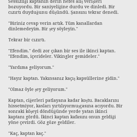
Sessizliği kaptanın derin nefes alış verişleri
bozuyordu. Bir saniyeliğine durdu ve dinledi. Bir
cızırtı duyduğunu düşündü. Şansını tekrar denedi.
"Biriniz cevap verin artık. Tüm kanallardan
dinlemedeyim. Bir şey söyleyin."
Tekrar bir cızırtı.
"Efendim." dedi zor çıkan bir ses ile ikinci kaptan.
"Efendim, içerideler. Vikingler gemideler."
"Yardıma geliyorum."
"Hayır kaptan. Yakınsanız kaçış kapsüllerine gidin."
"Olmaz öyle şey geliyorum."
Kaptan, ciğerleri patlayana kadar koştu. Bacaklarını
hissetmiyor, kasları yırtılıyormuşçasına acıyordu. Bir
sonraki köşeyi döndüğünde yerde yatan ikinci
kaptanı gördü. İkinci kaptan kafasını onun geldiği
yöne çevirdi. Göz göze geldiler.
"Kaç, kaptan kaç."