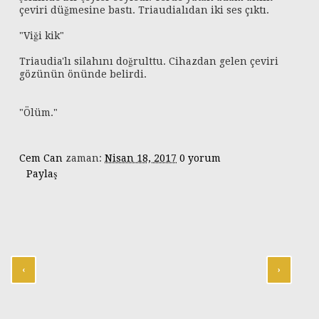
çeviri düğmesine bastı. Triaudialıdan iki ses çıktı.
"Viği kik"
Triaudia'lı silahını doğrulttu. Cihazdan gelen çeviri
gözünün önünde belirdi.
"Ölüm."
Cem Can
zaman:
Nisan 18, 2017
0 yorum
Paylaş
‹
›