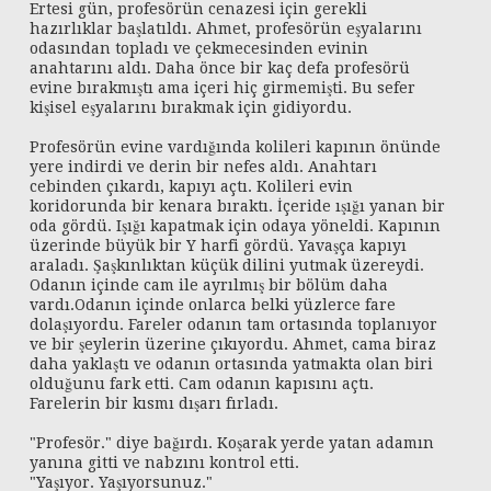
Ertesi gün, profesörün cenazesi için gerekli
hazırlıklar başlatıldı. Ahmet, profesörün eşyalarını
odasından topladı ve çekmecesinden evinin
anahtarını aldı. Daha önce bir kaç defa profesörü
evine bırakmıştı ama içeri hiç girmemişti. Bu sefer
kişisel eşyalarını bırakmak için gidiyordu.
Profesörün evine vardığında kolileri kapının önünde
yere indirdi ve derin bir nefes aldı. Anahtarı
cebinden çıkardı, kapıyı açtı. Kolileri evin
koridorunda bir kenara bıraktı. İçeride ışığı yanan bir
oda gördü. Işığı kapatmak için odaya yöneldi. Kapının
üzerinde büyük bir Y harfi gördü. Yavaşça kapıyı
araladı. Şaşkınlıktan küçük dilini yutmak üzereydi.
Odanın içinde cam ile ayrılmış bir bölüm daha
vardı.Odanın içinde onlarca belki yüzlerce fare
dolaşıyordu. Fareler odanın tam ortasında toplanıyor
ve bir şeylerin üzerine çıkıyordu. Ahmet, cama biraz
daha yaklaştı ve odanın ortasında yatmakta olan biri
olduğunu fark etti. Cam odanın kapısını açtı.
Farelerin bir kısmı dışarı fırladı.
"Profesör." diye bağırdı. Koşarak yerde yatan adamın
yanına gitti ve nabzını kontrol etti.
"Yaşıyor. Yaşıyorsunuz."