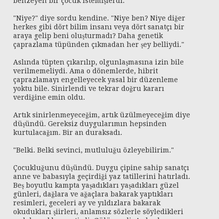
benzeyen bir çocuk istemişlerdi.
"Niye?" diye sordu kendine. "Niye ben? Niye diğer
herkes gibi dört bilim insanı veya dört sanatçı bir
araya gelip beni oluşturmadı? Daha genetik
çaprazlama tüpünden çıkmadan her şey belliydi."
Aslında tüpten çıkarılıp, olgunlaşmasına izin bile
verilmemeliydi. Ama o dönemlerde, hibrit
çaprazlamayı engelleyecek yasal bir düzenleme
yoktu bile. Sinirlendi ve tekrar doğru kararı
verdiğine emin oldu.
Artık sinirlenmeyeceğim, artık üzülmeyeceğim diye
düşündü. Gereksiz duygularımın hepsinden
kurtulacağım. Bir an duraksadı.
"Belki. Belki sevinci, mutluluğu özleyebilirim."
Çocukluğunu düşündü. Duygu çipine sahip sanatçı
anne ve babasıyla geçirdiği yaz tatillerini hatırladı.
Beş boyutlu kampta yaşadıkları yaşadıkları güzel
günleri, dağlara ve ağaçlara bakarak yaptıkları
resimleri, geceleri ay ve yıldızlara bakarak
okudukları şiirleri, anlamsız sözlerle söyledikleri