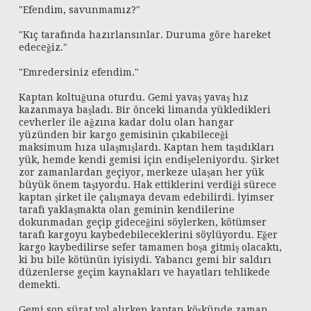
"Efendim, savunmamız?"
"Kıç tarafında hazırlansınlar. Duruma göre hareket
edeceğiz."
"Emredersiniz efendim."
Kaptan koltuğuna oturdu. Gemi yavaş yavaş hız
kazanmaya başladı. Bir önceki limanda yükledikleri
cevherler ile ağzına kadar dolu olan hangar
yüzünden bir kargo gemisinin çıkabileceği
maksimum hıza ulaşmışlardı. Kaptan hem taşıdıkları
yük, hemde kendi gemisi için endişeleniyordu. Şirket
zor zamanlardan geçiyor, merkeze ulaşan her yük
büyük önem taşıyordu. Hak ettiklerini verdiği sürece
kaptan şirket ile çalışmaya devam edebilirdi. İyimser
tarafı yaklaşmakta olan geminin kendilerine
dokunmadan geçip gideceğini söylerken, kötümser
tarafı kargoyu kaybedebileceklerini söylüyordu. Eğer
kargo kaybedilirse sefer tamamen boşa gitmiş olacaktı,
ki bu bile kötünün iyisiydi. Yabancı gemi bir saldırı
düzenlerse geçim kaynakları ve hayatları tehlikede
demekti.
Gemi son sürat yol alırken kaptan köşkünde zaman