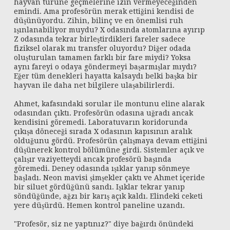
hayvan türüne geçmelerine izin vermeyeceğinden
emindi. Ama profesörün merak ettiğini kendisi de
düşünüyordu. Zihin, bilinç ve en önemlisi ruh
ışınlanabiliyor muydu? X odasında atomlarına ayırıp
Z odasında tekrar birleştirdikleri fareler sadece
fiziksel olarak mı transfer oluyordu? Diğer odada
oluşturulan tamamen farklı bir fare miydi? Yoksa
aynı fareyi o odaya göndermeyi başarmışlar mıydı?
Eğer tüm denekleri hayatta kalsaydı belki başka bir
hayvan ile daha net bilgilere ulaşabilirlerdi.
Ahmet, kafasındaki sorular ile montunu eline alarak
odasından çıktı. Profesörün odasına uğradı ancak
kendisini göremedi. Laboratuvarın koridorunda
çıkışa döneceği sırada X odasının kapısının aralık
olduğunu gördü. Profesörün çalışmaya devam ettiğini
düşünerek kontrol bölümüne girdi. Sistemler açık ve
çalışır vaziyetteydi ancak profesörü başında
göremedi. Deney odasında ışıklar yanıp sönmeye
başladı. Neon mavisi şimşekler çaktı ve Ahmet içeride
bir siluet gördüğünü sandı. Işıklar tekrar yanıp
söndüğünde, ağzı bir karış açık kaldı. Elindeki ceketi
yere düşürdü. Hemen kontrol paneline uzandı.
"Profesör, siz ne yaptınız?" diye bağırdı önündeki