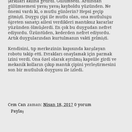
şarkıları aklına getirdi. Gülümsedi. Ardından
gülümsemesi yavaş yavaş kayboldu yüzünden. Ne
önemi vardı ki, o mutlu günlerin? Hepsi geçip
gitmişti. Duygu çipi ile mutlu olan, ona mutluluğu
öğreten sanatçı ailesi verdikleri mantıksız kararlar
yüzünden ölmüşlerdi. En çok bu duygudan nefret
ediyordu. Üzüntüden, kederden nefret ediyordu.
Artık duygularından kurtulmanın vakti gelmişti.
Kendisini, tıp merkezinin kapısında karşılayan
robotu takip etti. Evrakları onaylamak için parmak
izini verdi. Ona özel olarak ayrılmış kapsüle girdi ve
mekanik kolların çıkıp mantık çipini yerleştirmesini
son bir mutluluk duygusu ile izledi.
Cem Can
zaman:
Nisan 18, 2017
0 yorum
Paylaş