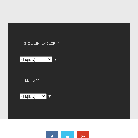
GIZLILIK İLKELERI
▼
İLETIŞIM
▼