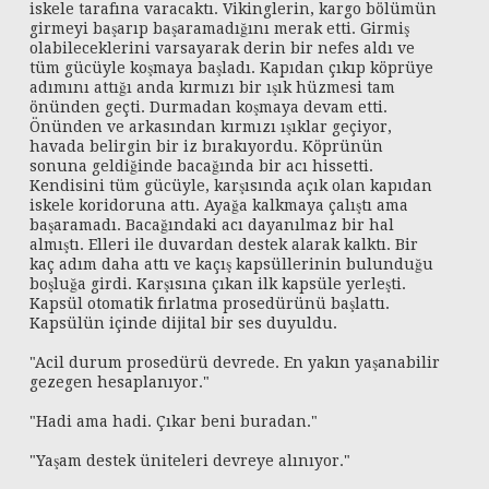
iskele tarafına varacaktı. Vikinglerin, kargo bölümün
girmeyi başarıp başaramadığını merak etti. Girmiş
olabileceklerini varsayarak derin bir nefes aldı ve
tüm gücüyle koşmaya başladı. Kapıdan çıkıp köprüye
adımını attığı anda kırmızı bir ışık hüzmesi tam
önünden geçti. Durmadan koşmaya devam etti.
Önünden ve arkasından kırmızı ışıklar geçiyor,
havada belirgin bir iz bırakıyordu. Köprünün
sonuna geldiğinde bacağında bir acı hissetti.
Kendisini tüm gücüyle, karşısında açık olan kapıdan
iskele koridoruna attı. Ayağa kalkmaya çalıştı ama
başaramadı. Bacağındaki acı dayanılmaz bir hal
almıştı. Elleri ile duvardan destek alarak kalktı. Bir
kaç adım daha attı ve kaçış kapsüllerinin bulunduğu
boşluğa girdi. Karşısına çıkan ilk kapsüle yerleşti.
Kapsül otomatik fırlatma prosedürünü başlattı.
Kapsülün içinde dijital bir ses duyuldu.
"Acil durum prosedürü devrede. En yakın yaşanabilir
gezegen hesaplanıyor."
"Hadi ama hadi. Çıkar beni buradan."
"Yaşam destek üniteleri devreye alınıyor."