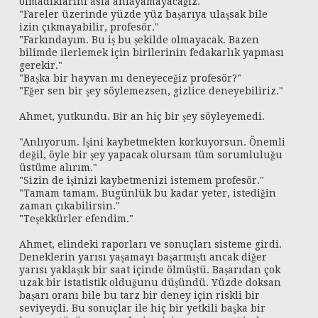
olmadıklarını asla anlayamayacağız."
"Fareler üzerinde yüzde yüz başarıya ulaşsak bile
izin çıkmayabilir, profesör."
"Farkındayım. Bu iş bu şekilde olmayacak. Bazen
bilimde ilerlemek için birilerinin fedakarlık yapması
gerekir."
"Başka bir hayvan mı deneyeceğiz profesör?"
"Eğer sen bir şey söylemezsen, gizlice deneyebiliriz."
Ahmet, yutkundu. Bir an hiç bir şey söyleyemedi.
"Anlıyorum. İşini kaybetmekten korkuyorsun. Önemli
değil, öyle bir şey yapacak olursam tüm sorumluluğu
üstüme alırım."
"Sizin de işinizi kaybetmenizi istemem profesör."
"Tamam tamam. Bugünlük bu kadar yeter, istediğin
zaman çıkabilirsin."
"Teşekkürler efendim."
Ahmet, elindeki raporları ve sonuçları sisteme girdi.
Deneklerin yarısı yaşamayı başarmıştı ancak diğer
yarısı yaklaşık bir saat içinde ölmüştü. Başarıdan çok
uzak bir istatistik olduğunu düşündü. Yüzde doksan
başarı oranı bile bu tarz bir deney için riskli bir
seviyeydi. Bu sonuçlar ile hiç bir yetkili başka bir