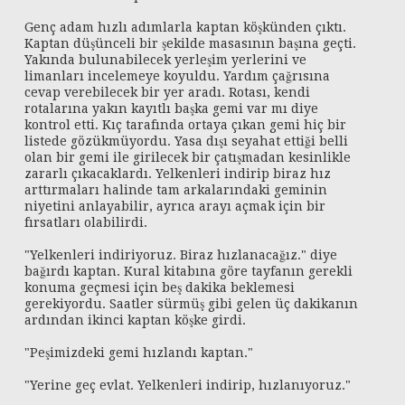
Genç adam hızlı adımlarla kaptan köşkünden çıktı.
Kaptan düşünceli bir şekilde masasının başına geçti.
Yakında bulunabilecek yerleşim yerlerini ve
limanları incelemeye koyuldu. Yardım çağrısına
cevap verebilecek bir yer aradı. Rotası, kendi
rotalarına yakın kayıtlı başka gemi var mı diye
kontrol etti. Kıç tarafında ortaya çıkan gemi hiç bir
listede gözükmüyordu. Yasa dışı seyahat ettiği belli
olan bir gemi ile girilecek bir çatışmadan kesinlikle
zararlı çıkacaklardı. Yelkenleri indirip biraz hız
arttırmaları halinde tam arkalarındaki geminin
niyetini anlayabilir, ayrıca arayı açmak için bir
fırsatları olabilirdi.
"Yelkenleri indiriyoruz. Biraz hızlanacağız." diye
bağırdı kaptan. Kural kitabına göre tayfanın gerekli
konuma geçmesi için beş dakika beklemesi
gerekiyordu. Saatler sürmüş gibi gelen üç dakikanın
ardından ikinci kaptan köşke girdi.
"Peşimizdeki gemi hızlandı kaptan."
"Yerine geç evlat. Yelkenleri indirip, hızlanıyoruz."