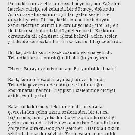
Parmaklarını ve ellerini hissetmeye başladı. Sağ elini
hareket ettirip, sol kolunda bir düğmeye dokundu.
Artık uzay elbisesinin dışından gelen sesleri de
duyabiliyordu. Bir kaç farklı tonda tıkırtı duydu.
Sanki tıkırtılar birbiri ile konuşuyormuş gibi. Sağ eli
ile tekrar sol kolundaki düğmelere bastı. Kaskının
ekranında dil eşleştirme işlemi belirdi. Gelen sesler
galakside konuşulan bir dil ise kask o dili çözebilirdi.
Bir kaç dakika sonra kask çözümü ekrana getirdi.
Triaudialıların konuştuğu dil olduğu yazıyordu.
"Hayır. Buraya gelmiş olamam. Bir yanlışlık olmalı."
Kask, konum hesaplamaya başladı ve ekranda
Triaudia gezegeninde olduğu ve bulunduğu
koordinatlar belirdi. Trappist-1 sisteminde olduğu
artık kesinleşmişti.
Kafasını kaldırmayı tekrar denedi, bu sırada
çevresinden gelen tıkırtı seslerinden bir tanesi
bağırırmışçasına yükseldi. Gökyüzünün kırmızılığı
yerini karşısında dikilen ve ona bakan Triaudialının
gölgesine bıraktı. Göz göze geldiler. Triaudialı tıkırtı
şeklinde bir şeyler söyledi. Yerde yatan adam anlık