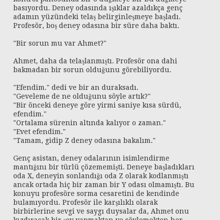
basıyordu. Deney odasında ışıklar azaldıkça genç
adamın yüzündeki telaş belirginleşmeye başladı.
Profesör, boş deney odasına bir süre daha baktı.
"Bir sorun mu var Ahmet?"
Ahmet, daha da telaşlanmıştı. Profesör ona dahi
bakmadan bir sorun olduğunu görebiliyordu.
"Efendim." dedi ve bir an duraksadı.
"Geveleme de ne olduğunu söyle artık?"
"Bir önceki deneye göre yirmi saniye kısa sürdü,
efendim."
"Ortalama sürenin altında kalıyor o zaman."
"Evet efendim."
"Tamam, gidip Z deney odasına bakalım."
Genç asistan, deney odalarının isimlendirme
mantığını bir türlü çözememişti. Deneye başladıkları
oda X, deneyin sonlandığı oda Z olarak kodlanmıştı
ancak ortada hiç bir zaman bir Y odası olmamıştı. Bu
konuyu profesöre sorma cesaretini de kendinde
bulamıyordu. Profesör ile karşılıklı olarak
birbirlerine sevgi ve saygı duysalar da, Ahmet onu