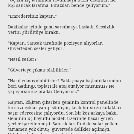
"Üç kişi kıç tarafında savunmaya hazır olsunlar, iki
kişi sancak tarafına. Birazdan bende geliyorum."
"Emredersiniz kaptan."
Dakikalar içinde gemi sarsılmaya başladı. Sessizlik
yerini gürültüye bıraktı.
"Kaptan. Sancak tarafında pozisyon alıyorlar.
Güverteden sesler geliyor."
"Nasıl sesler?"
"Güverteye çıkmış olabilirler."
"Nasıl çıkmış olabilirler? Yaklaşmaya başladıklarından
beri GatlingX topları ile ateş etmiyor musunuz? Ne
yapıyorsunuz orada? Geliyorum."
Kaptan, köşkten çıkarken geminin kontrol panelinde
kırmızı ışıklar yanıp sönüyor, kısık bir siren kulakları
sağır edercesine çalıyordu. Son bir kez arkaya baktı.
Geminin üç boyutlu modeli üzerinde hasar gören
yerler işaretlenmişti. Sancak tarafındaki solar yelken
tamamen yok olmuş, güvertede delikler açılmıştı.