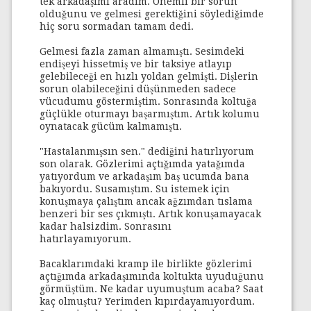
tek arkadaşımı aradım. Önemli bir sorun
olduğunu ve gelmesi gerektiğini söylediğimde
hiç soru sormadan tamam dedi.
Gelmesi fazla zaman almamıştı. Sesimdeki
endişeyi hissetmiş ve bir taksiye atlayıp
gelebileceği en hızlı yoldan gelmişti. Dişlerin
sorun olabileceğini düşünmeden sadece
vücudumu göstermiştim. Sonrasında koltuğa
güçlükle oturmayı başarmıştım. Artık kolumu
oynatacak gücüm kalmamıştı.
"Hastalanmışsın sen." dediğini hatırlıyorum
son olarak. Gözlerimi açtığımda yatağımda
yatıyordum ve arkadaşım baş ucumda bana
bakıyordu. Susamıştım. Su istemek için
konuşmaya çalıştım ancak ağzımdan tıslama
benzeri bir ses çıkmıştı. Artık konuşamayacak
kadar halsizdim. Sonrasını
hatırlayamıyorum.
Bacaklarımdaki kramp ile birlikte gözlerimi
açtığımda arkadaşımında koltukta uyuduğunu
görmüştüm. Ne kadar uyumuştum acaba? Saat
kaç olmuştu? Yerimden kıpırdayamıyordum.