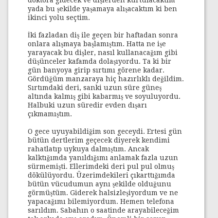
doktora gidecek ve dişlerden kurtulacaktım
yada bu şekilde yaşamaya alışacaktım ki ben
ikinci yolu seçtim.
İki fazladan diş ile geçen bir haftadan sonra
onlara alışmaya başlamıştım. Hatta ne işe
yarayacak bu dişler, nasıl kullanacağım gibi
düşünceler kafamda dolaşıyordu. Ta ki bir
gün banyoya girip sırtımı görene kadar.
Gördüğüm manzaraya hiç hazırlıklı değildim.
Sırtımdaki deri, sanki uzun süre güneş
altında kalmış gibi kabarmış ve soyuluyordu.
Halbuki uzun süredir evden dışarı
çıkmamıştım.
O gece uyuyabildiğim son geceydi. Ertesi gün
bütün dertlerim geçecek diyerek kendimi
rahatlatıp uykuya dalmıştım. Ancak
kalktığımda yanıldığımı anlamak fazla uzun
sürmemişti. Ellerimdeki deri pul pul olmuş
dökülüyordu. Üzerimdekileri çıkarttığımda
bütün vücudumun aynı şekilde olduğunu
görmüştüm. Giderek halsizleşiyordum ve ne
yapacağımı bilemiyordum. Hemen telefona
sarıldım. Sabahın o saatinde arayabileceğim