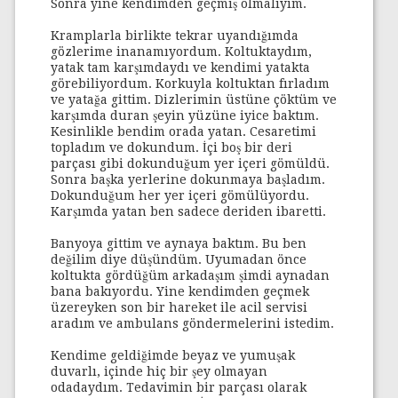
Sonra yine kendimden geçmiş olmalıyım.
Kramplarla birlikte tekrar uyandığımda
gözlerime inanamıyordum. Koltuktaydım,
yatak tam karşımdaydı ve kendimi yatakta
görebiliyordum. Korkuyla koltuktan fırladım
ve yatağa gittim. Dizlerimin üstüne çöktüm ve
karşımda duran şeyin yüzüne iyice baktım.
Kesinlikle bendim orada yatan. Cesaretimi
topladım ve dokundum. İçi boş bir deri
parçası gibi dokunduğum yer içeri gömüldü.
Sonra başka yerlerine dokunmaya başladım.
Dokunduğum her yer içeri gömülüyordu.
Karşımda yatan ben sadece deriden ibaretti.
Banyoya gittim ve aynaya baktım. Bu ben
değilim diye düşündüm. Uyumadan önce
koltukta gördüğüm arkadaşım şimdi aynadan
bana bakıyordu. Yine kendimden geçmek
üzereyken son bir hareket ile acil servisi
aradım ve ambulans göndermelerini istedim.
Kendime geldiğimde beyaz ve yumuşak
duvarlı, içinde hiç bir şey olmayan
odadaydım. Tedavimin bir parçası olarak