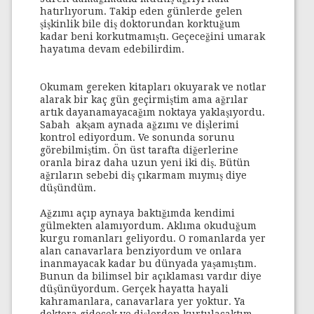
hatırlıyorum. Takip eden günlerde gelen
şişkinlik bile diş doktorundan korktuğum
kadar beni korkutmamıştı. Geçeceğini umarak
hayatıma devam edebilirdim.
Okumam gereken kitapları okuyarak ve notlar
alarak bir kaç gün geçirmiştim ama ağrılar
artık dayanamayacağım noktaya yaklaşıyordu.
Sabah akşam aynada ağzımı ve dişlerimi
kontrol ediyordum. Ve sonunda sorunu
görebilmiştim. Ön üst tarafta diğerlerine
oranla biraz daha uzun yeni iki diş. Bütün
ağrıların sebebi diş çıkarmam mıymış diye
düşündüm.
Ağzımı açıp aynaya baktığımda kendimi
gülmekten alamıyordum. Aklıma okuduğum
kurgu romanları geliyordu. O romanlarda yer
alan canavarlara benziyordum ve onlara
inanmayacak kadar bu dünyada yaşamıştım.
Bunun da bilimsel bir açıklaması vardır diye
düşünüyordum. Gerçek hayatta hayali
kahramanlara, canavarlara yer yoktur. Ya