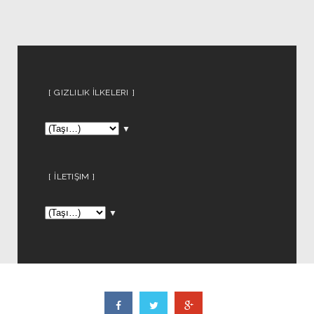
GIZLILIK İLKELERI
▼
İLETIŞIM
▼