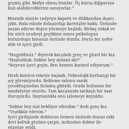
geçmiş gibi. Mafya olmuş bunlar. Üç kuruş dijiparaya
bizi alabileceklerini sanıyorlar.”
Mustafa sinirle radyoyu kapattı ve dükkandan dışarı
çıktı. Hala elinde dolaştırdığı kartvizite baktı. Üstünde
yazan adrese doğru yürmeye başladı. Birkaç sokak ve
bir sürü ucubeyi geçtikten sonra psikologun
bulunduğu binanın önünde durdu. Derin bir nefes
aldı ve içeri girdi.
“Hoşgeldiniz.” diyerek karşıladı genç ve güzel bir kız.
“Hoşbulduk. Doktor bey müsait mi?”
“Buyrun içeri geçin. Ben hemen kontrol ediyorum.”
Etrafı kontrol etmeye başladı. Teknolojik herhangi bir
şey göremiyordu. Bekleme salonu sanki
çocukluğundan fırlamış gibiydi. Orada bulunan bir
sandalyeye oturdu. Tam karşısında sarkaçlı bir saat
duruyordu. Hayranlıkla onu izlemeye koyuldu.
“Doktor bey sizi bekliyor efendim.” dedi genç kız.
“Teşekkür ederim.”
İçeri girdiğinde doktorun hemen önünde duran eski
deri koltuk gözüne çarptı. Ardından doktor ile
gözgöze geldi.