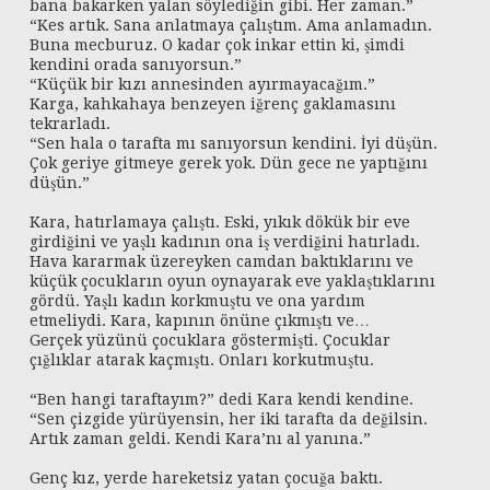
bana bakarken yalan söylediğin gibi. Her zaman.”
“Kes artık. Sana anlatmaya çalıştım. Ama anlamadın.
Buna mecburuz. O kadar çok inkar ettin ki, şimdi
kendini orada sanıyorsun.”
“Küçük bir kızı annesinden ayırmayacağım.”
Karga, kahkahaya benzeyen iğrenç gaklamasını
tekrarladı.
“Sen hala o tarafta mı sanıyorsun kendini. İyi düşün.
Çok geriye gitmeye gerek yok. Dün gece ne yaptığını
düşün.”
Kara, hatırlamaya çalıştı. Eski, yıkık dökük bir eve
girdiğini ve yaşlı kadının ona iş verdiğini hatırladı.
Hava kararmak üzereyken camdan baktıklarını ve
küçük çocukların oyun oynayarak eve yaklaştıklarını
gördü. Yaşlı kadın korkmuştu ve ona yardım
etmeliydi. Kara, kapının önüne çıkmıştı ve…
Gerçek yüzünü çocuklara göstermişti. Çocuklar
çığlıklar atarak kaçmıştı. Onları korkutmuştu.
“Ben hangi taraftayım?” dedi Kara kendi kendine.
“Sen çizgide yürüyensin, her iki tarafta da değilsin.
Artık zaman geldi. Kendi Kara’nı al yanına.”
Genç kız, yerde hareketsiz yatan çocuğa baktı.