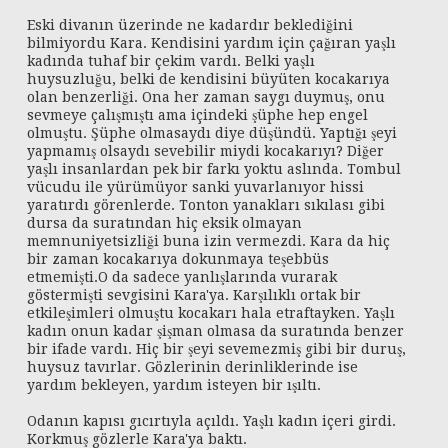
Eski divanın üzerinde ne kadardır beklediğini
bilmiyordu Kara. Kendisini yardım için çağıran yaşlı
kadında tuhaf bir çekim vardı. Belki yaşlı
huysuzluğu, belki de kendisini büyüten kocakarıya
olan benzerliği. Ona her zaman saygı duymuş, onu
sevmeye çalışmıştı ama içindeki şüphe hep engel
olmuştu. Şüphe olmasaydı diye düşündü. Yaptığı şeyi
yapmamış olsaydı sevebilir miydi kocakarıyı? Diğer
yaşlı insanlardan pek bir farkı yoktu aslında. Tombul
vücudu ile yürümüyor sanki yuvarlanıyor hissi
yaratırdı görenlerde. Tonton yanakları sıkılası gibi
dursa da suratından hiç eksik olmayan
memnuniyetsizliği buna izin vermezdi. Kara da hiç
bir zaman kocakarıya dokunmaya teşebbüs
etmemişti.O da sadece yanlışlarında vurarak
göstermişti sevgisini Kara'ya. Karşılıklı ortak bir
etkileşimleri olmuştu kocakarı hala etraftayken. Yaşlı
kadın onun kadar şişman olmasa da suratında benzer
bir ifade vardı. Hiç bir şeyi sevemezmiş gibi bir duruş,
huysuz tavırlar. Gözlerinin derinliklerinde ise
yardım bekleyen, yardım isteyen bir ışıltı.
Odanın kapısı gıcırtıyla açıldı. Yaşlı kadın içeri girdi.
Korkmuş gözlerle Kara'ya baktı.