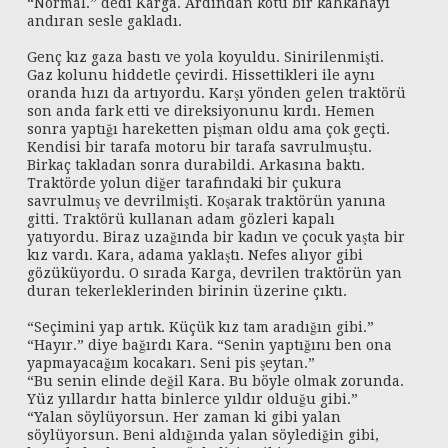
“Normal.” dedi Karga. Ardından kötü bir kahkahayı
andıran sesle gakladı.
Genç kız gaza bastı ve yola koyuldu. Sinirilenmişti.
Gaz kolunu hiddetle çevirdi. Hissettikleri ile aynı
oranda hızı da artıyordu. Karşı yönden gelen traktörü
son anda fark etti ve direksiyonunu kırdı. Hemen
sonra yaptığı hareketten pişman oldu ama çok geçti.
Kendisi bir tarafa motoru bir tarafa savrulmuştu.
Birkaç takladan sonra durabildi. Arkasına baktı.
Traktörde yolun diğer tarafındaki bir çukura
savrulmuş ve devrilmişti. Koşarak traktörün yanına
gitti. Traktörü kullanan adam gözleri kapalı
yatıyordu. Biraz uzağında bir kadın ve çocuk yaşta bir
kız vardı. Kara, adama yaklaştı. Nefes alıyor gibi
gözüküyordu. O sırada Karga, devrilen traktörün yan
duran tekerleklerinden birinin üzerine çıktı.
“Seçimini yap artık. Küçük kız tam aradığın gibi.”
“Hayır.” diye bağırdı Kara. “Senin yaptığını ben ona
yapmayacağım kocakarı. Seni pis şeytan.”
“Bu senin elinde değil Kara. Bu böyle olmak zorunda.
Yüz yıllardır hatta binlerce yıldır olduğu gibi.”
“Yalan söylüyorsun. Her zaman ki gibi yalan
söylüyorsun. Beni aldığında yalan söylediğin gibi,