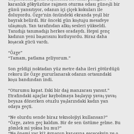
karanlık gökyüzüne rağmen oturma odası güneşli bir
günü yansıtıyor, odanın içi çiçek kokuları ile
doluyordu. Özge’nin önündeki ekranda yeşil bir
bayrak belirdi. Bir önceki gün koştuğu mesafeye
ulaşmıştı. Yan tarafından alkış sesleri yükseldi.
Tanıdığı tanımadığı herkes oradaydı. Hepsi genç
kadının yeni başarısını kutluyordu. Biraz daha
koşacak gücü vardı.
“Özge”
“Tamam, patlama geliyorum.”
Son geldiği noktadan yüz metre daha ileri götürdüğü
rekoru ile Özge gururlanarak odanın ortasındaki
koşu bandından indi.
“Oturumu kapat. Eski bir dağ manzarası yansıt.”
Etrafındaki ağaçlar kaybolmaya başlayıp yavaş yavaş
beyaza dönerken otuzlu yaşlarındaki kadın yan
odaya geçti.
“Ne olurdu sende biraz teknolojiyi kullansan?”
“Özge, zaten geç kaldım. Bir de sen üstüme gelme. Bu
gömlek mi yoksa bu mu?”
“Ne önemi var ki? Aynanın karşısına geçeceksin ve o