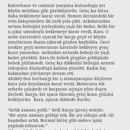
Kahvehane ve caminin yanyana bulunduğu yer
köyün meydanı gibi gözüküyordu. Genç kız biraz
daha beklemeye karar verdi. Hemen ilerisindeki bir
evin bahçesinden iki inek yola çıktı. Arkalarından
sırtına bebeğini yerleştirmiş yaşlı bir kadın. Belki bir
iş çıkar umuduyla beklemeye karar verdi, Kara. O
anda üzerinden uçarak bir karga geçti ve köyün
sınırlarının dışına çıkarak gözden kayboldu. Önce
inekler geçti motorunun üzerinde bekleyen genç
kızın yanından. Ardından sırtında bebeği ile yaşlı
kadın gözüktü. Kara ile bebek gözgöze geldiğinde
bebek gülümsedi. Genç kız dikkatini bebeğin annesi
olduğunu düşündüğü kadına yöneltti. Kadın hiç
bakmadan yürümeye devam etti.
Ahiköy’den herhangi bir iş alamayacağını düşünen
Kara yola koyulmaya karar verdi. Motorunu tek
seferde çalıştırdı ve karganın uçtuğu yöne doğru
ilerledi. Karga, bir ağaca tünemiş genç kızın gelişini
bekliyordu. Kara, ağacın dibinde durdu.
“Artık zamanı geldi.” dedi Karga iğrenç sesiyle.
“Bir şeyin zamanı geldiği yok. Bir şey olduğu yok. Git
başımdan artık. Normal birisi gibi sadece işimi
yapmak istiyorum.”