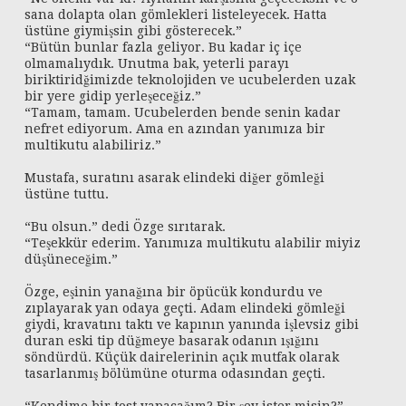
sana dolapta olan gömlekleri listeleyecek. Hatta
üstüne giymişsin gibi gösterecek.”
“Bütün bunlar fazla geliyor. Bu kadar iç içe
olmamalıydık. Unutma bak, yeterli parayı
biriktiridğimizde teknolojiden ve ucubelerden uzak
bir yere gidip yerleşeceğiz.”
“Tamam, tamam. Ucubelerden bende senin kadar
nefret ediyorum. Ama en azından yanımıza bir
multikutu alabiliriz.”
Mustafa, suratını asarak elindeki diğer gömleği
üstüne tuttu.
“Bu olsun.” dedi Özge sırıtarak.
“Teşekkür ederim. Yanımıza multikutu alabilir miyiz
düşüneceğim.”
Özge, eşinin yanağına bir öpücük kondurdu ve
zıplayarak yan odaya geçti. Adam elindeki gömleği
giydi, kravatını taktı ve kapının yanında işlevsiz gibi
duran eski tip düğmeye basarak odanın ışığını
söndürdü. Küçük dairelerinin açık mutfak olarak
tasarlanmış bölümüne oturma odasından geçti.