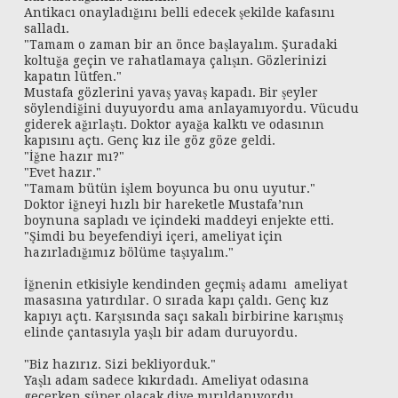
Antikacı onayladığını belli edecek şekilde kafasını
salladı.
"Tamam o zaman bir an önce başlayalım. Şuradaki
koltuğa geçin ve rahatlamaya çalışın. Gözlerinizi
kapatın lütfen."
Mustafa gözlerini yavaş yavaş kapadı. Bir şeyler
söylendiğini duyuyordu ama anlayamıyordu. Vücudu
giderek ağırlaştı. Doktor ayağa kalktı ve odasının
kapısını açtı. Genç kız ile göz göze geldi.
"İğne hazır mı?"
"Evet hazır."
"Tamam bütün işlem boyunca bu onu uyutur."
Doktor iğneyi hızlı bir hareketle Mustafa’nın
boynuna sapladı ve içindeki maddeyi enjekte etti.
"Şimdi bu beyefendiyi içeri, ameliyat için
hazırladığımız bölüme taşıyalım."
İğnenin etkisiyle kendinden geçmiş adamı ameliyat
masasına yatırdılar. O sırada kapı çaldı. Genç kız
kapıyı açtı. Karşısında saçı sakalı birbirine karışmış
elinde çantasıyla yaşlı bir adam duruyordu.
"Biz hazırız. Sizi bekliyorduk."
Yaşlı adam sadece kıkırdadı. Ameliyat odasına
geçerken süper olacak diye mırıldanıyordu.