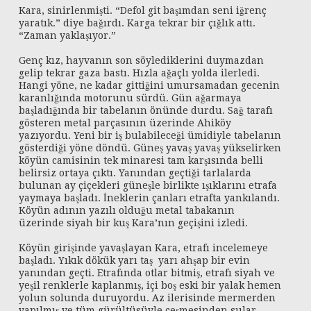
Kara, sinirlenmişti. “Defol git başımdan seni iğrenç
yaratık.” diye bağırdı. Karga tekrar bir çığlık attı.
“Zaman yaklaşıyor.”
Genç kız, hayvanın son söylediklerini duymazdan
gelip tekrar gaza bastı. Hızla ağaçlı yolda ilerledi.
Hangi yöne, ne kadar gittiğini umursamadan gecenin
karanlığında motorunu sürdü. Gün ağarmaya
başladığında bir tabelanın önünde durdu. Sağ tarafı
gösteren metal parçasının üzerinde Ahiköy
yazıyordu. Yeni bir iş bulabileceği ümidiyle tabelanın
gösterdiği yöne döndü. Güneş yavaş yavaş yükselirken
köyün camisinin tek minaresi tam karşısında belli
belirsiz ortaya çıktı. Yanından geçtiği tarlalarda
bulunan ay çiçekleri güneşle birlikte ışıklarını etrafa
yaymaya başladı. İneklerin çanları etrafta yankılandı.
Köyün adının yazılı olduğu metal tabakanın
üzerinde siyah bir kuş Kara’nın geçişini izledi.
Köyün girişinde yavaşlayan Kara, etrafı incelemeye
başladı. Yıkık dökük yarı taş yarı ahşap bir evin
yanından geçti. Etrafında otlar bitmiş, etrafı siyah ve
yeşil renklerle kaplanmış, içi boş eski bir yalak hemen
yolun solunda duruyordu. Az ilerisinde mermerden
yapılmış ve tüm gürültüsüyle çeşmesinden sular