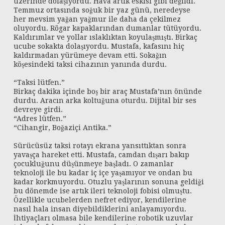
üzerinde dolaşıyordu. Hava artık eskisi gibi değildi.
Temmuz ortasında soğuk bir yaz günü, neredeyse
her mevsim yağan yağmur ile daha da çekilmez
oluyordu. Rögar kapaklarından dumanlar tütüyordu.
Kaldırımlar ve yollar ıslaklıktan koyulaşmıştı. Birkaç
ucube sokakta dolaşıyordu. Mustafa, kafasını hiç
kaldırmadan yürümeye devam etti. Sokağın
köşesindeki taksi cihazının yanında durdu.
“Taksi lütfen.”
Birkaç dakika içinde boş bir araç Mustafa’nın önünde
durdu. Aracın arka koltuğuna oturdu. Dijital bir ses
devreye girdi.
“Adres lütfen.”
“Cihangir, Boğaziçi Antika.”
Sürücüsüz taksi rotayı ekrana yansıttıktan sonra
yavaşça hareket etti. Mustafa, camdan dışarı bakıp
çocukluğunu düşünmeye başladı. O zamanlar
teknoloji ile bu kadar iç içe yaşamıyor ve ondan bu
kadar korkmuyordu. Otuzlu yaşlarının sonuna geldiği
bu dönemde ise artık ileri teknoloji fobisi olmuştu.
Özellikle ucubelerden nefret ediyor, kendilerine
nasıl hala insan diyebildiklerini anlayamıyordu.
İhtiyaçları olmasa bile kendilerine robotik uzuvlar