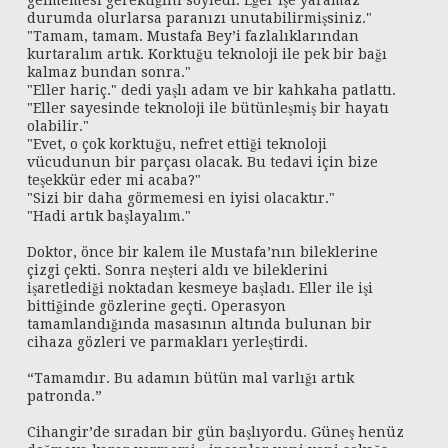
gelmemesi gerektiğini söyledi. Eğer işe yaramaz
durumda olurlarsa paranızı unutabilirmişsiniz."
"Tamam, tamam. Mustafa Bey’i fazlalıklarından
kurtaralım artık. Korktuğu teknoloji ile pek bir bağı
kalmaz bundan sonra."
"Eller hariç." dedi yaşlı adam ve bir kahkaha patlattı.
"Eller sayesinde teknoloji ile bütünleşmiş bir hayatı
olabilir."
"Evet, o çok korktuğu, nefret ettiği teknoloji
vücudunun bir parçası olacak. Bu tedavi için bize
teşekkür eder mi acaba?"
"Sizi bir daha görmemesi en iyisi olacaktır."
"Hadi artık başlayalım."
Doktor, önce bir kalem ile Mustafa’nın bileklerine
çizgi çekti. Sonra neşteri aldı ve bileklerini
işaretlediği noktadan kesmeye başladı. Eller ile işi
bittiğinde gözlerine geçti. Operasyon
tamamlandığında masasının altında bulunan bir
cihaza gözleri ve parmakları yerleştirdi.
“Tamamdır. Bu adamın bütün mal varlığı artık
patronda.”
Cihangir’de sıradan bir gün başlıyordu. Güneş henüz