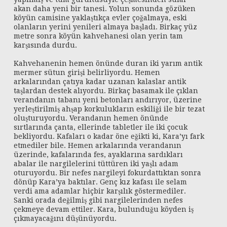
akan daha yeni bir tanesi. Yolun sonunda gözüken
köyün camisine yaklaştıkça evler çoğalmaya, eski
olanların yerini yenileri almaya başladı. Birkaç yüz
metre sonra köyün kahvehanesi olan yerin tam
karşısında durdu.
Kahvehanenin hemen önünde duran iki yarım antik
mermer sütun girişi belirliyordu. Hemen
arkalarından çatıya kadar uzanan kalaslar antik
taşlardan destek alıyordu. Birkaç basamak ile çıklan
verandanın tabanı yeni betonları andırıyor, üzerine
yerleştirilmiş ahşap korkulukların eskiliği ile bir tezat
oluşturuyordu. Verandanın hemen önünde
sırtlarında çanta, ellerinde tabletler ile iki çocuk
bekliyordu. Kafaları o kadar öne eğikti ki, Kara’yı fark
etmediler bile. Hemen arkalarında verandanın
üzerinde, kafalarında fes, ayaklarına sardıkları
abalar ile nargilelerini tüttüren iki yaşlı adam
oturuyordu. Bir nefes nargileyi fokurdattıktan sonra
dönüp Kara’ya baktılar. Genç kız kafası ile selam
verdi ama adamlar hiçbir karşılık göstermediler.
Sanki orada değilmiş gibi nargilelerinden nefes
çekmeye devam ettiler. Kara, bulunduğu köyden iş
çıkmayacağını düşünüyordu.