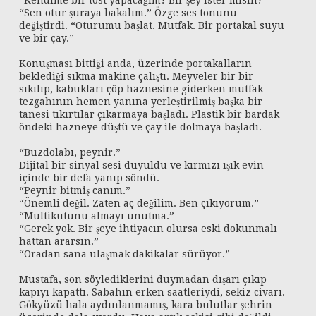
“Kendime bir tost yapacağım? Bir şey ister misin?”
“Sen otur şuraya bakalım.” Özge ses tonunu
değiştirdi. “Oturumu başlat. Mutfak. Bir portakal suyu
ve bir çay.”
Konuşması bittiği anda, üzerinde portakalların
beklediği sıkma makine çalıştı. Meyveler bir bir
sıkılıp, kabukları çöp haznesine giderken mutfak
tezgahının hemen yanına yerleştirilmiş başka bir
tanesi tıkırtılar çıkarmaya başladı. Plastik bir bardak
öndeki hazneye düştü ve çay ile dolmaya başladı.
“Buzdolabı, peynir.”
Dijital bir sinyal sesi duyuldu ve kırmızı ışık evin
içinde bir defa yanıp söndü.
“Peynir bitmiş canım.”
“Önemli değil. Zaten aç değilim. Ben çıkıyorum.”
“Multikutunu almayı unutma.”
“Gerek yok. Bir şeye ihtiyacın olursa eski dokunmalı
hattan ararsın.”
“Oradan sana ulaşmak dakikalar sürüyor.”
Mustafa, son söylediklerini duymadan dışarı çıkıp
kapıyı kapattı. Sabahın erken saatleriydi, sekiz civarı.
Gökyüzü hala aydınlanmamış, kara bulutlar şehrin