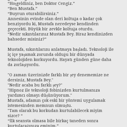
“Hoşgeldiniz, ben Doktor Cengiz.”
“Ben Mustafa.”
“Buyrun oturabilirsiniz.”
Annesinin evinde olan deri koltuğa o kadar çok
benziyordu ki, Mustafa neredeyse kendinden
geçecekti. Büyük bir zevkle koltuğa oturdu.
“Nedir sıkıntılarınız Mustafa Bey. Biraz kendinizden
bahseder misiniz?”
Mustafa, sıkıntılarını anlatmaya başladı. Teknoloji ile
iç içe yaşamak zorunda olduğu bir dünyada
teknolojiden korkuyordu. Hayatı günden güne daha
da zorlaşıyordu.
"O zaman üzerinizde farklı bir şey denememize ne
dersiniz, Mustafa Bey."
"Nedir acaba bu farklı şey?"
"Hipnoz ile teknoloji fobinizden kurtulmanıza
yardımcı olmayı düşünüyorum."
Mustafa, adamın çok eski bir yöntemi uygulamak
istemesinden memnun olmuştu.
"Tam olarak bu korkudan kurtulabilecek miyim
sizce? “
“İlk seansta olmasa bile birkaç taneden sonra
kurtulacağınıza eminim.”