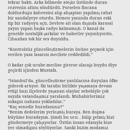
tekrar baktı. Arka bölmede ateşin üstünde duran
cezvenin altını söndürdü. Porselen fincana
doldurduğu kahvesini alıp ahşaptan yapılmış rahat
bir sandalyeye oturdu. Hemen yanında duran eski
tip bir radyoyu açtı. Devlete ait olan dışında karasal
yayın yapan başka radyo kalmamıştı. O kanal da
genelde nostaljik şarkılar ve haberler yayınlıyordu.
Cihazdan tok bir ses duyuldu.
“Kontrolsüz güncelleştirmelerin önüne geçmek için
verilen yasa tasarısı mecliste reddedildi.”
O kadar çok ucube meclise girerse olacağı buydu diye
geçirdi içinden Mustafa.
“İstanbul’da, güncelleştirme yanlılarına duyulan öfke
giderek artıyor. İki tarafın birlikte yaşamaya devam
ettiği bazı ilçelerde yaşanan olaylar sebebiyle çok
sayıda vatandaşımız yaralandı. Muhabirlerimiz
sokağın nabzını yokladılar.”
“Kaç senedir buradasınız?”
“Benim dedelerim yerleşmiş buraya. Ben doğma
büyüme buradayım. Şimdi bu ucu…biiip gelmiş bizi
göndermeye çalışıyorlar. Üstün insan edasıyla bize
yer olmadığını söylüyorlar. Sanki bizim modamız