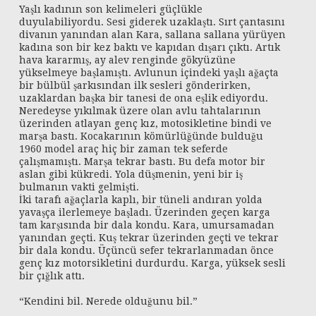
Yaşlı kadının son kelimeleri güçlükle
duyulabiliyordu. Sesi giderek uzaklaştı. Sırt çantasını
divanın yanından alan Kara, sallana sallana yürüyen
kadına son bir kez baktı ve kapıdan dışarı çıktı. Artık
hava kararmış, ay alev renginde gökyüzüne
yükselmeye başlamıştı. Avlunun içindeki yaşlı ağaçta
bir bülbül şarkısından ilk sesleri gönderirken,
uzaklardan başka bir tanesi de ona eşlik ediyordu.
Neredeyse yıkılmak üzere olan avlu tahtalarının
üzerinden atlayan genç kız, motosikletine bindi ve
marşa bastı. Kocakarının kömürlüğünde bulduğu
1960 model araç hiç bir zaman tek seferde
çalışmamıştı. Marşa tekrar bastı. Bu defa motor bir
aslan gibi kükredi. Yola düşmenin, yeni bir iş
bulmanın vakti gelmişti.
İki tarafı ağaçlarla kaplı, bir tüneli andıran yolda
yavaşça ilerlemeye başladı. Üzerinden geçen karga
tam karşısında bir dala kondu. Kara, umursamadan
yanından geçti. Kuş tekrar üzerinden geçti ve tekrar
bir dala kondu. Üçüncü sefer tekrarlanmadan önce
genç kız motorsikletini durdurdu. Karga, yüksek sesli
bir çığlık attı.
“Kendini bil. Nerede olduğunu bil.”