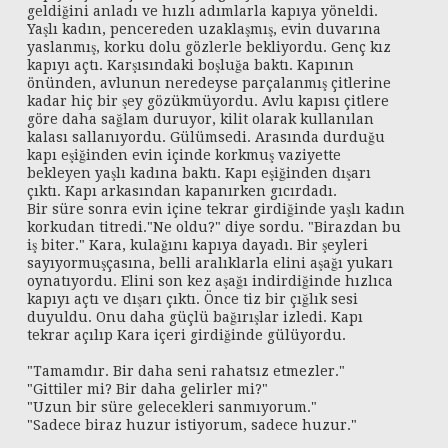
geldiğini anladı ve hızlı adımlarla kapıya yöneldi.
Yaşlı kadın, pencereden uzaklaşmış, evin duvarına
yaslanmış, korku dolu gözlerle bekliyordu. Genç kız
kapıyı açtı. Karşısındaki boşluğa baktı. Kapının
önünden, avlunun neredeyse parçalanmış çitlerine
kadar hiç bir şey gözükmüyordu. Avlu kapısı çitlere
göre daha sağlam duruyor, kilit olarak kullanılan
kalası sallanıyordu. Gülümsedi. Arasında durduğu
kapı eşiğinden evin içinde korkmuş vaziyette
bekleyen yaşlı kadına baktı. Kapı eşiğinden dışarı
çıktı. Kapı arkasından kapanırken gıcırdadı.
Bir süre sonra evin içine tekrar girdiğinde yaşlı kadın
korkudan titredi."Ne oldu?" diye sordu. "Birazdan bu
iş biter." Kara, kulağını kapıya dayadı. Bir şeyleri
sayıyormuşçasına, belli aralıklarla elini aşağı yukarı
oynatıyordu. Elini son kez aşağı indirdiğinde hızlıca
kapıyı açtı ve dışarı çıktı. Önce tiz bir çığlık sesi
duyuldu. Onu daha güçlü bağırışlar izledi. Kapı
tekrar açılıp Kara içeri girdiğinde gülüyordu.
"Tamamdır. Bir daha seni rahatsız etmezler."
"Gittiler mi? Bir daha gelirler mi?"
"Uzun bir süre gelecekleri sanmıyorum."
"Sadece biraz huzur istiyorum, sadece huzur."