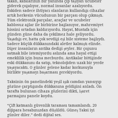
takan, kafalarının bir yanında çip taşıyan ucubeler
giderek çoğalıyor, normal insanlar azalıyordu.
Eskiden sadece ihtiyacı olanların kullandığı cihazlar
artık herkesin vücudunun bir parçası olup çıkmıştı.
Tüm elektronik parçalar, araçlar ve ucubeler
kablosuz ağlar ile birbirine bağlanıyor, mahremiyet
hissini ortadan kaldırıyordu. Hayat, Mustafa için
günden güne daha da çekilmez hale geliyordu.
Yaşadığı ev, hatta çok sevdiği eşi bile sisteme bağlıydı.
Sadece küçük dükkanındaki aletler kalmıştı elinde.
Diğer insanların antika dediği şeyler. Bir çoğunu
satmak bile istemiyordu aslında ama hayal ettiği
emeklilik için buna mecburdu. Antikalar bittiğinde
eski dükkanını da satıp, teknolojiden uzak bir yerde
yaşayacaktı. O günler gelene kadar korkusuyla
birlikte yaşamayı başarması gerekiyordu.
Taksinin ön panelindeki yeşil ışık camdan yansıyıp
gözüne çarptığında dükkanına geldiğini anladı. Ön
tarafta bulunan cihaza gözlerini dikti, işaret
parmağını panele koydu.
“Çift katmanlı güvenlik taraması tamamlandı. 20
dijipara hesabınızdan düşüldü. Güneş Taksi iyi
günler diler.” dedi dijital ses.