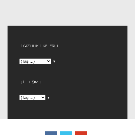
GIZLILIK İLKELERI
▼
İLETIŞIM
▼