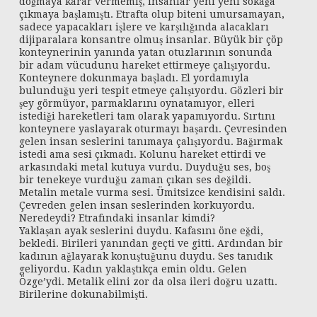
doğmaya karar vermemiş, insanlar yeni yeni sokağa
çıkmaya başlamıştı. Etrafta olup biteni umursamayan,
sadece yapacakları işlere ve karşılığında alacakları
dijiparalara konsantre olmuş insanlar. Büyük bir çöp
konteynerinin yanında yatan otuzlarının sonunda
bir adam vücudunu hareket ettirmeye çalışıyordu.
Konteynere dokunmaya başladı. El yordamıyla
bulunduğu yeri tespit etmeye çalışıyordu. Gözleri bir
şey görmüyor, parmaklarını oynatamıyor, elleri
istediği hareketleri tam olarak yapamıyordu. Sırtını
konteynere yaslayarak oturmayı başardı. Çevresinden
gelen insan seslerini tanımaya çalışıyordu. Bağırmak
istedi ama sesi çıkmadı. Kolunu hareket ettirdi ve
arkasındaki metal kutuya vurdu. Duyduğu ses, boş
bir tenekeye vurduğu zaman çıkan ses değildi.
Metalin metale vurma sesi. Ümitsizce kendisini saldı.
Çevreden gelen insan seslerinden korkuyordu.
Neredeydi? Etrafındaki insanlar kimdi?
Yaklaşan ayak seslerini duydu. Kafasını öne eğdi,
bekledi. Birileri yanından geçti ve gitti. Ardından bir
kadının ağlayarak konuştuğunu duydu. Ses tanıdık
geliyordu. Kadın yaklaştıkça emin oldu. Gelen
Özge’ydi. Metalik elini zor da olsa ileri doğru uzattı.
Birilerine dokunabilmişti.