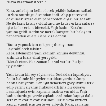
"Hava kararmak üzere."
Kara, anladığını belli edecek şekilde kafasını salladı.
Hızlıca oturduğu divandan indi. Ahşap çerçevesi
dökülmek üzere olan pencereden dışarı bir göz attı.
Ne ile karşı karşıya olduğunu ne kadar erken anlarsa
işi o kadar erken bitecekti. Yaşlı kadın, Kara'nın
yanına geldi. Korku ve merak karışımı bir bakış attı
pencereden dışarı. Genç kıza döndü.
"Bunu yapmak için çok genç duruyorsun.
Başarabilecek misin?"
Kara, istemsizce yaşlı kadının koluna dokundu,
ardından hızla elini geri çekti.
"Merak etme. Her zaman bir yol vardır. Bu işte
iyiyimdir."
Yaşlı kadın bir şey söylemedi. Dudakları kıpırdıyor,
fısıltı halinde bir şeyler mırıldanıyordu. Güneş
henüz batıyordu. Son ışık demetleri gökyüzünü terk
edip yerini siyahın hükümdarlığına bırakmaya
başladığında evin kapısına hızlıca vuruldu. Yaşlı
kadın durduğu yerde zıpladı. Ardından kapıya daha
sert ve tekrar tekrar vuruldu. Birisi veya birileri
kapıyı açmak için zorluyor gibiydi. Kara, zamanın