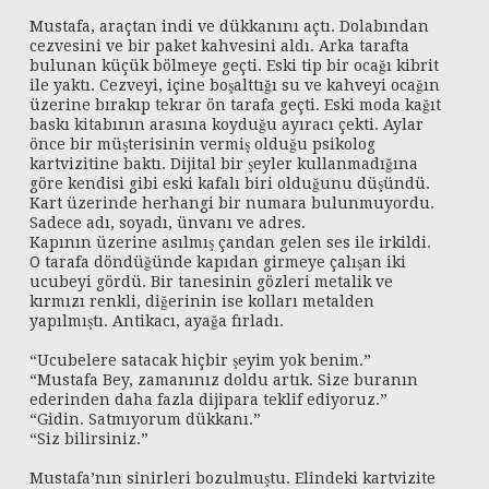
Mustafa, araçtan indi ve dükkanını açtı. Dolabından
cezvesini ve bir paket kahvesini aldı. Arka tarafta
bulunan küçük bölmeye geçti. Eski tip bir ocağı kibrit
ile yaktı. Cezveyi, içine boşalttığı su ve kahveyi ocağın
üzerine bırakıp tekrar ön tarafa geçti. Eski moda kağıt
baskı kitabının arasına koyduğu ayıracı çekti. Aylar
önce bir müşterisinin vermiş olduğu psikolog
kartvizitine baktı. Dijital bir şeyler kullanmadığına
göre kendisi gibi eski kafalı biri olduğunu düşündü.
Kart üzerinde herhangi bir numara bulunmuyordu.
Sadece adı, soyadı, ünvanı ve adres.
Kapının üzerine asılmış çandan gelen ses ile irkildi.
O tarafa döndüğünde kapıdan girmeye çalışan iki
ucubeyi gördü. Bir tanesinin gözleri metalik ve
kırmızı renkli, diğerinin ise kolları metalden
yapılmıştı. Antikacı, ayağa fırladı.
“Ucubelere satacak hiçbir şeyim yok benim.”
“Mustafa Bey, zamanınız doldu artık. Size buranın
ederinden daha fazla dijipara teklif ediyoruz.”
“Gidin. Satmıyorum dükkanı.”
“Siz bilirsiniz.”
Mustafa’nın sinirleri bozulmuştu. Elindeki kartvizite