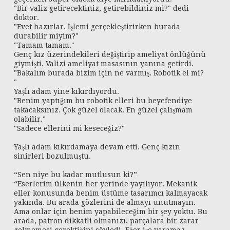
"Bir valiz getirecektiniz, getirebildiniz mi?" dedi
doktor.
"Evet hazırlar. İşlemi gerçekleştirirken burada
durabilir miyim?"
"Tamam tamam."
Genç kız üzerindekileri değiştirip ameliyat önlüğünü
giymişti. Valizi ameliyat masasının yanına getirdi.
"Bakalım burada bizim için ne varmış. Robotik el mi?
"
Yaşlı adam yine kıkırdıyordu.
"Benim yaptığım bu robotik elleri bu beyefendiye
takacaksınız. Çok güzel olacak. En güzel çalışmam
olabilir."
"Sadece ellerini mi keseceğiz?"
Yaşlı adam kıkırdamaya devam etti. Genç kızın
sinirleri bozulmuştu.
“Sen niye bu kadar mutlusun ki?”
“Eserlerim ülkenin her yerinde yayılıyor. Mekanik
eller konusunda benim üstüme tasarımcı kalmayacak
yakında. Bu arada gözlerini de almayı unutmayın.
Ama onlar için benim yapabileceğim bir şey yoktu. Bu
arada, patron dikkatli olmanızı, parçalara bir zarar