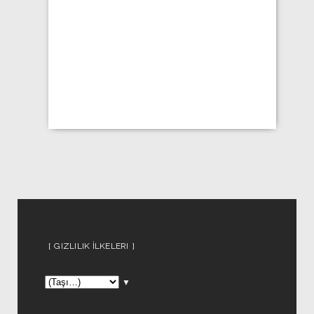
GIZLILIK İLKELERI
▼