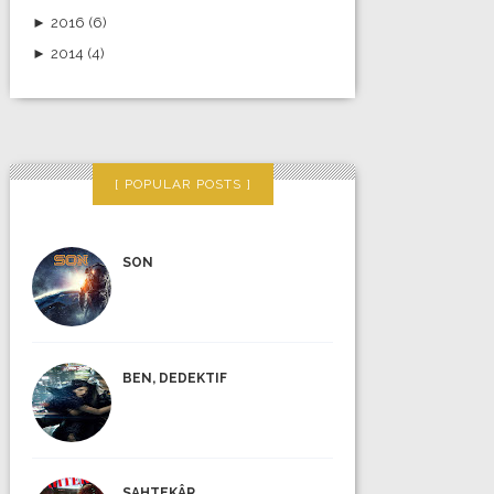
►
2016
(6)
►
2014
(4)
POPULAR POSTS
SON
BEN, DEDEKTIF
SAHTEKÂR