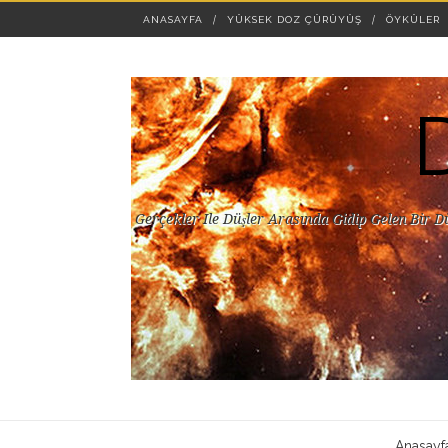
ANASAYFA
YÜKSEK DOZ ÇÜRÜYÜŞ
ÖYKÜLER
Gerçekler Ile Düşler Arasında Gidip Gelen Bir D
Anasayf