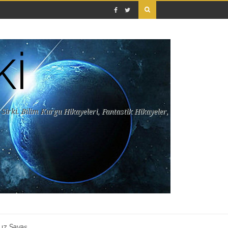
Kİ
Sirki. Bilim Kurgu Hikayeleri, Fantastik Hikayeler,
uz Savaş