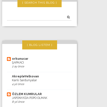
SEARCH THIS BLOG
BLOG LISTEM
orkunucar
ŞAPKACI
2 ay önce
AkrepleYelkovan
Kanlı Sardunyalar
4 yıl önce
ÖZLEM KUMRULAR
JAPONYA’DA POPO OLMAK
8 yıl önce