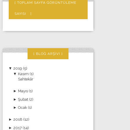
TOPLAM SAYFA GÖRÜNTÜLEME
SAYISI
BLOG ARŞIVI
▼
2019
(5)
▼
Kasım
(1)
Sahtekâr
►
Mayıs
(1)
►
Şubat
(2)
►
Ocak
(1)
►
2018
(12)
►
2017
(14)