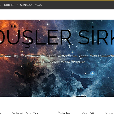
KOD 08
SONSUZ SAVAŞ
DÜŞLER SİR
ünyada Değişik Zamanlarda Kendi Gösterilerini Yapan Kısa Öykülerin 
Epik Hikayeler, Kısa Hikayeler
a
Yüksek Doz Çürüyüş
Öyküler
Kod 08
Sons