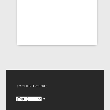
GIZLILIK İLKELERI
▼