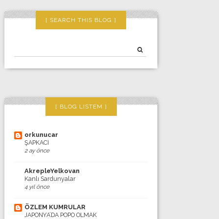
SEARCH THIS BLOG
BLOG LISTEM
orkunucar
ŞAPKACI
2 ay önce
AkrepleYelkovan
Kanlı Sardunyalar
4 yıl önce
ÖZLEM KUMRULAR
JAPONYA’DA POPO OLMAK