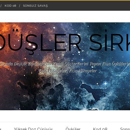
KOD 08
SONSUZ SAVAŞ
DÜŞLER SİR
ünyada Değişik Zamanlarda Kendi Gösterilerini Yapan Kısa Öykülerin 
Epik Hikayeler, Kısa Hikayeler
a
Yüksek Doz Çürüyüş
Öyküler
Kod 08
Sons