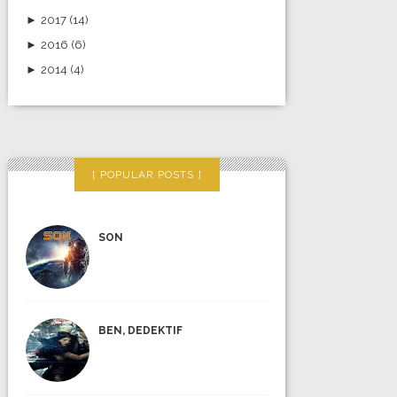
►
2017
(14)
►
2016
(6)
►
2014
(4)
POPULAR POSTS
SON
BEN, DEDEKTIF