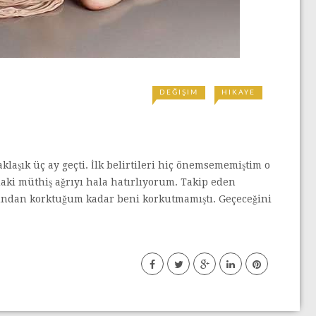
DEĞIŞIM
HIKAYE
laşık üç ay geçti. İlk belirtileri hiç önemsememiştim o
ki müthiş ağrıyı hala hatırlıyorum. Takip eden
orundan korktuğum kadar beni korkutmamıştı. Geçeceğini