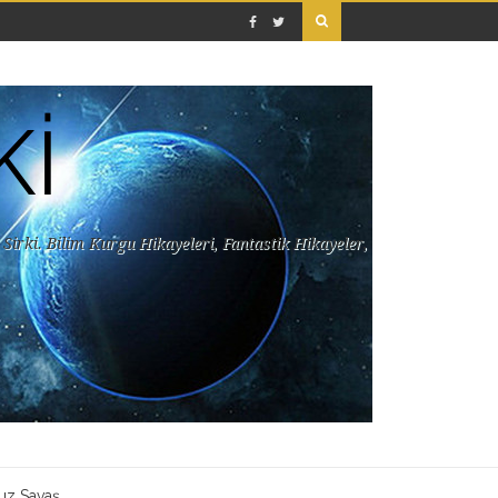
Kİ
Sirki. Bilim Kurgu Hikayeleri, Fantastik Hikayeler,
uz Savaş