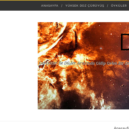
ANASAYFA
YÜKSEK DOZ ÇÜRÜYÜŞ
ÖYKÜLER
Gerçekler Ile Düşler Arasında Gidip Gelen Bir D
Anasayf