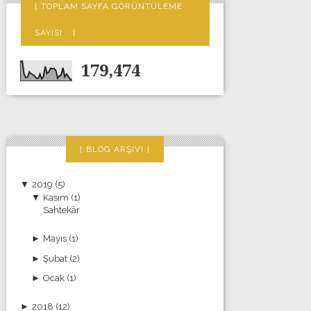
TOPLAM SAYFA GÖRÜNTÜLEME
SAYISI
179,474
BLOG ARŞIVI
▼
2019
(5)
▼
Kasım
(1)
Sahtekâr
►
Mayıs
(1)
►
Şubat
(2)
►
Ocak
(1)
►
2018
(12)