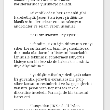
koridorlarında yürümeye başladı.
Güvenlik odası her zamanki gibi
hareketliydi. Jason Stan içeri girdiğinde
klasik sahneler tekrar etti. Duraksayan
androidler ve selam veren insanlar.
“Sizi dinliyorum Bay Tyler.”
“Efendim, sizin için dünyanın en iyi
siber korsanlarından, bizimle çalışabilecek
durumda olanların bir listesini hazırladık.
İzninizle teklifinizi göndermek istiyoruz.
Listeye son bir kez siz de bakmak istersiniz
diye düşündüm.”
“İyi düşünmüşsün,” dedi yaşlı adam.
İri güvenlik görevlisi ekranlara bir grup
siber korsanın resimlerini ve öz geçmişlerini
yansıttı. Jason Stan hepsini tek tek ve
dikkatlice inceledi. Parmağı ile bir tanesini
işaret etti.
“Rusya’dan JINX,” dedi Tyler.