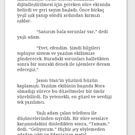
dijitalleştirilmesi için gereken süre ekranda
belirdi ve geri sayım başladı. Önce birkaç
yeşil ışık yanıp söndü ardından kırmızı
ışıklar.
“Sanırım hala sorunlar var,” dedi
yaşlı adam.
“Evet, efendim. Şimdi bilgileri
topluyor sistem ve yazılım ekibimize
gönderecek. Buradaki sorunları halletikten
sonra bir sonraki denek ile işlemlere devam
edeceğiz.”
Jason Stan’in yüzünü hüzün
kaplamıştı. Yazılım ekibinin başında Nora
olmadığı sürece bu düzeltmeler bir ömür
sürebilirdi. En yetenekli, en güzel ve sevdiği
tek yazılımcı.
Yaşlı adam çalan telefonu ile
düşüncelerinden sıyrıldı. Bir süre sessizce
karşısındakini dinledikten sonra, “Tamam,”
dedi. “Geliyorum.” Hiçbir şey söylemeden
odadan çıktı ve Edenia’nın metal