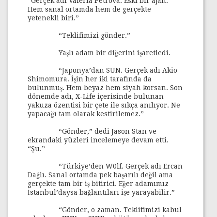
“Gerçek adı Valeria Petrova. Eski bir ajan.
Hem sanal ortamda hem de gerçekte
yetenekli biri.”
“Teklifimizi gönder.”
Yaşlı adam bir diğerini işaretledi.
“Japonya’dan SUN. Gerçek adı Akio
Shimomura. İşin her iki tarafında da
bulunmuş. Hem beyaz hem siyah korsan. Son
dönemde adı, X-Life içerisinde bulunan
yakuza özentisi bir çete ile sıkça anılıyor. Ne
yapacağı tam olarak kestirilemez.”
“Gönder,” dedi Jason Stan ve
ekrandaki yüzleri incelemeye devam etti.
“Şu.”
“Türkiye’den W0lf. Gerçek adı Ercan
Dağlı. Sanal ortamda pek başarılı değil ama
gerçekte tam bir iş bitirici. Eğer adamımız
İstanbul’daysa bağlantıları işe yarayabilir.”
“Gönder, o zaman. Teklifimizi kabul