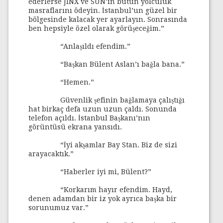
ederlerse JINX ve SUN’ın bütün yolculuk
masraflarını ödeyin. İstanbul’un güzel bir
bölgesinde kalacak yer ayarlayın. Sonrasında
ben hepsiyle özel olarak görüşeceğim.”
“Anlaşıldı efendim.”
“Başkan Bülent Aslan’ı bağla bana.”
“Hemen.”
Güvenlik şefinin bağlamaya çalıştığı
hat birkaç defa uzun uzun çaldı. Sonunda
telefon açıldı. İstanbul Başkanı’nın
görüntüsü ekrana yansıdı.
“İyi akşamlar Bay Stan. Biz de sizi
arayacaktık.”
“Haberler iyi mi, Bülent?”
“Korkarım hayır efendim. Hayd,
denen adamdan bir iz yok ayrıca başka bir
sorunumuz var.”