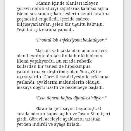
Odanın içinde olanları izleyen
görevli dahili alıcıyı kapatarak kafatası açma
işlemi sırasında çıkan seslerin kendi tarafına
geçmesini engelledi. İçeride sadece
bilgisayarlardan gelen bir uğultu kalmıştı.
Yeşil bir ışık ekrana yansıdı.
“Frontal lob enjeksiyonu başlatılıyor.”
Masada yatmakta olan adamın açık
olan beyninin ön tarafında bir kablolama
işlemi yapılıyordu. Bu sırada robotik
kollardan bir tanesi de hipokampus
yakınlarına yerleştirilmiş olan YongaX ile
uğraşıyordu. Görevli sandalyesinde arkasına
yaslandı, ayaklarını makinelerin olduğu
masaya doğru uzattı ve beklemeye başladı.
“Kısa dönem hafıza dijitalleştiriliyor.”
Ekranda geri sayım başlamıştı. O
sırada odanın kapısı açıldı ve Jason Stan içeri
girdi. Görevli aceleyle ayaklarını uzattığı
yerden indirdi ve ayağa fırladı.