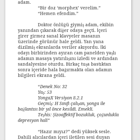
adam.
“Bir doz ‘morphex’ verelim.”
“Hemen efendim.”
Doktor önlüğü giymiş adam, ekibin
yanından çıkarak diğer odaya geçti. İçeri
girer girmez sanal klavyeler masanın
üzerinde görünür hale geldi. Yan yana
dizilmiş ekranlarda veriler akıyordu. İki
odayı birbirinden ayıran cam panelden yaşlı
adamın masaya yatırılışını izledi ve ardından
sandalyesine oturdu. Birkaç tuşa bastıktan
sonra içeride hala bağırmakta olan adamın
bilgileri ekrana geldi.
“
Denek No: 32
Yaş: 53
YongaX Versiyon 8.2.1
Geçmiş: H Sınıfı çalışan, yonga ile
bağlantısı bir yıl önce kesildi. Emekli.
Teşhis: Şizoaffektif bozukluk, çoğunlukla
depresyon hali”
“Hazır mıyız?” dedi yüksek sesle.
Dahili alıcılardan içeri iletilen sesi duyan