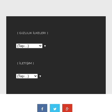
GIZLILIK İLKELERI
▼
İLETIŞIM
▼