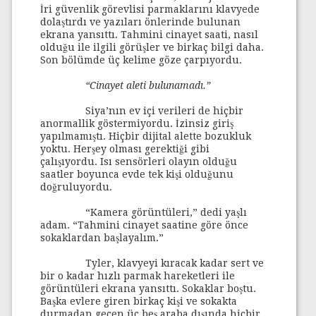
İri güvenlik görevlisi parmaklarını klavyede
dolaştırdı ve yazıları önlerinde bulunan
ekrana yansıttı. Tahmini cinayet saati, nasıl
olduğu ile ilgili görüşler ve birkaç bilgi daha.
Son bölümde üç kelime göze çarpıyordu.
“Cinayet aleti bulunamadı.”
Siya’nın ev içi verileri de hiçbir
anormallik göstermiyordu. İzinsiz giriş
yapılmamıştı. Hiçbir dijital alette bozukluk
yoktu. Herşey olması gerektiği gibi
çalışıyordu. Isı sensörleri olayın olduğu
saatler boyunca evde tek kişi olduğunu
doğruluyordu.
“Kamera görüntüleri,” dedi yaşlı
adam. “Tahmini cinayet saatine göre önce
sokaklardan başlayalım.”
Tyler, klavyeyi kıracak kadar sert ve
bir o kadar hızlı parmak hareketleri ile
görüntüleri ekrana yansıttı. Sokaklar boştu.
Başka evlere giren birkaç kişi ve sokakta
durmadan geçen üç beş araba dışında hiçbir