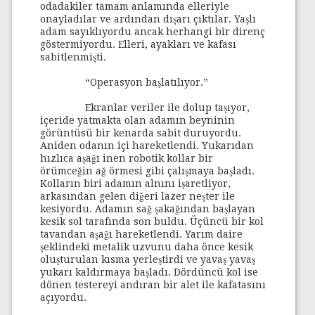
odadakiler tamam anlamında elleriyle
onayladılar ve ardından dışarı çıktılar. Yaşlı
adam sayıklıyordu ancak herhangi bir direnç
göstermiyordu. Elleri, ayakları ve kafası
sabitlenmişti.
“Operasyon başlatılıyor.”
Ekranlar veriler ile dolup taşıyor,
içeride yatmakta olan adamın beyninin
görüntüsü bir kenarda sabit duruyordu.
Aniden odanın içi hareketlendi. Yukarıdan
hızlıca aşağı inen robotik kollar bir
örümceğin ağ örmesi gibi çalışmaya başladı.
Kolların biri adamın alnını işaretliyor,
arkasından gelen diğeri lazer neşter ile
kesiyordu. Adamın sağ şakağından başlayan
kesik sol tarafında son buldu. Üçüncü bir kol
tavandan aşağı hareketlendi. Yarım daire
şeklindeki metalik uzvunu daha önce kesik
oluşturulan kısma yerleştirdi ve yavaş yavaş
yukarı kaldırmaya başladı. Dördüncü kol ise
dönen testereyi andıran bir alet ile kafatasını
açıyordu.