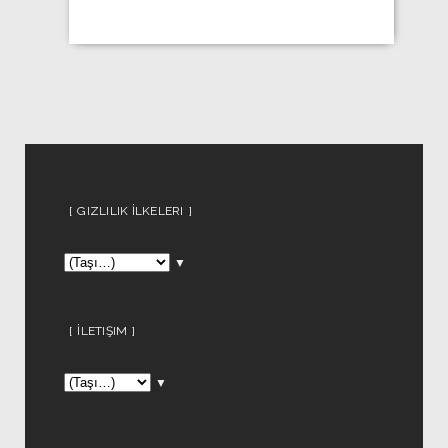
GIZLILIK İLKELERI
▼
İLETIŞIM
▼