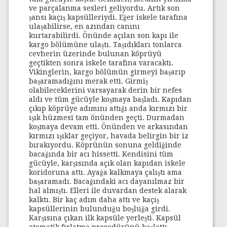
ve parçalanma sesleri geliyordu. Artık son
şansı kaçış kapsülleriydi. Eğer iskele tarafına
ulaşabilirse, en azından canını
kurtarabilirdi. Önünde açılan son kapı ile
kargo bölümüne ulaştı. Taşıdıkları tonlarca
cevherin üzerinde bulunan köprüyü
geçtikten sonra iskele tarafına varacaktı.
Vikinglerin, kargo bölümün girmeyi başarıp
başaramadığını merak etti. Girmiş
olabileceklerini varsayarak derin bir nefes
aldı ve tüm gücüyle koşmaya başladı. Kapıdan
çıkıp köprüye adımını attığı anda kırmızı bir
ışık hüzmesi tam önünden geçti. Durmadan
koşmaya devam etti. Önünden ve arkasından
kırmızı ışıklar geçiyor, havada belirgin bir iz
bırakıyordu. Köprünün sonuna geldiğinde
bacağında bir acı hissetti. Kendisini tüm
gücüyle, karşısında açık olan kapıdan iskele
koridoruna attı. Ayağa kalkmaya çalıştı ama
başaramadı. Bacağındaki acı dayanılmaz bir
hal almıştı. Elleri ile duvardan destek alarak
kalktı. Bir kaç adım daha attı ve kaçış
kapsüllerinin bulunduğu boşluğa girdi.
Karşısına çıkan ilk kapsüle yerleşti. Kapsül