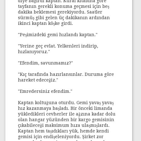
diye bağırdı kaptan. Kural kitabına göre
tayfanın gerekli konuma geçmesi için beş
dakika beklemesi gerekiyordu. Saatler
sürmüş gibi gelen üç dakikanın ardından
ikinci kaptan köşke girdi.
"Peşimizdeki gemi hızlandı kaptan."
"Yerine geç evlat. Yelkenleri indirip,
hızlanıyoruz."
"Efendim, savunmamız?"
"Kıç tarafında hazırlansınlar. Duruma göre
hareket edeceğiz."
"Emredersiniz efendim."
Kaptan koltuğuna oturdu. Gemi yavaş yavaş
hız kazanmaya başladı. Bir önceki limanda
yükledikleri cevherler ile ağzına kadar dolu
olan hangar yüzünden bir kargo gemisinin
çıkabileceği maksimum hıza ulaşmışlardı.
Kaptan hem taşıdıkları yük, hemde kendi
gemisi için endişeleniyordu. Şirket zor