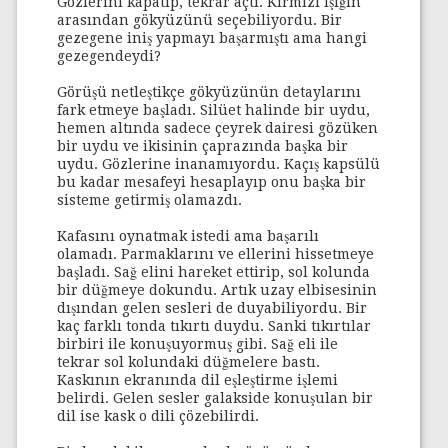
Gözlerini kapatıp, tekrar açtı. Kırmızı ışığın
arasından gökyüzünü seçebiliyordu. Bir
gezegene iniş yapmayı başarmıştı ama hangi
gezegendeydi?
Görüşü netleştikçe gökyüzünün detaylarını
fark etmeye başladı. Silüet halinde bir uydu,
hemen altında sadece çeyrek dairesi gözüken
bir uydu ve ikisinin çaprazında başka bir
uydu. Gözlerine inanamıyordu. Kaçış kapsülü
bu kadar mesafeyi hesaplayıp onu başka bir
sisteme getirmiş olamazdı.
Kafasını oynatmak istedi ama başarılı
olamadı. Parmaklarını ve ellerini hissetmeye
başladı. Sağ elini hareket ettirip, sol kolunda
bir düğmeye dokundu. Artık uzay elbisesinin
dışından gelen sesleri de duyabiliyordu. Bir
kaç farklı tonda tıkırtı duydu. Sanki tıkırtılar
birbiri ile konuşuyormuş gibi. Sağ eli ile
tekrar sol kolundaki düğmelere bastı.
Kaskının ekranında dil eşleştirme işlemi
belirdi. Gelen sesler galakside konuşulan bir
dil ise kask o dili çözebilirdi.