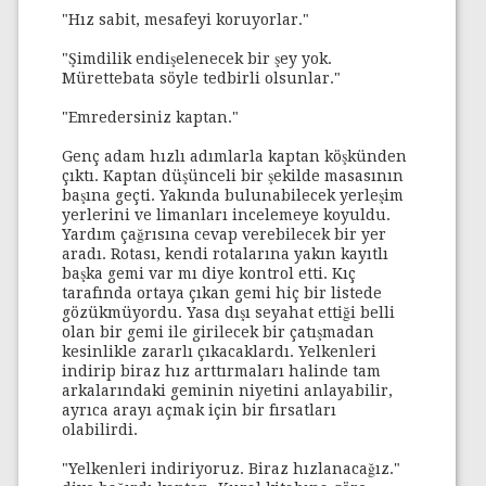
"Hız sabit, mesafeyi koruyorlar."
"Şimdilik endişelenecek bir şey yok.
Mürettebata söyle tedbirli olsunlar."
"Emredersiniz kaptan."
Genç adam hızlı adımlarla kaptan köşkünden
çıktı. Kaptan düşünceli bir şekilde masasının
başına geçti. Yakında bulunabilecek yerleşim
yerlerini ve limanları incelemeye koyuldu.
Yardım çağrısına cevap verebilecek bir yer
aradı. Rotası, kendi rotalarına yakın kayıtlı
başka gemi var mı diye kontrol etti. Kıç
tarafında ortaya çıkan gemi hiç bir listede
gözükmüyordu. Yasa dışı seyahat ettiği belli
olan bir gemi ile girilecek bir çatışmadan
kesinlikle zararlı çıkacaklardı. Yelkenleri
indirip biraz hız arttırmaları halinde tam
arkalarındaki geminin niyetini anlayabilir,
ayrıca arayı açmak için bir fırsatları
olabilirdi.
"Yelkenleri indiriyoruz. Biraz hızlanacağız."