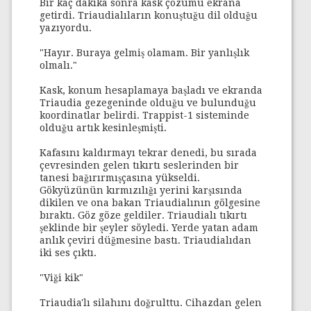
Bir kaç dakika sonra kask çözümü ekrana
getirdi. Triaudialıların konuştuğu dil olduğu
yazıyordu.
"Hayır. Buraya gelmiş olamam. Bir yanlışlık
olmalı."
Kask, konum hesaplamaya başladı ve ekranda
Triaudia gezegeninde olduğu ve bulunduğu
koordinatlar belirdi. Trappist-1 sisteminde
olduğu artık kesinleşmişti.
Kafasını kaldırmayı tekrar denedi, bu sırada
çevresinden gelen tıkırtı seslerinden bir
tanesi bağırırmışçasına yükseldi.
Gökyüzünün kırmızılığı yerini karşısında
dikilen ve ona bakan Triaudialının gölgesine
bıraktı. Göz göze geldiler. Triaudialı tıkırtı
şeklinde bir şeyler söyledi. Yerde yatan adam
anlık çeviri düğmesine bastı. Triaudialıdan
iki ses çıktı.
"Viği kik"
Triaudia'lı silahını doğrulttu. Cihazdan gelen