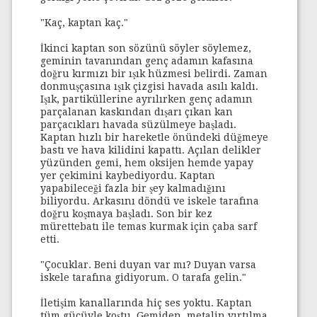
"Kaç, kaptan kaç."
İkinci kaptan son sözünü söyler söylemez,
geminin tavanından genç adamın kafasına
doğru kırmızı bir ışık hüzmesi belirdi. Zaman
donmuşçasına ışık çizgisi havada asılı kaldı.
Işık, partiküllerine ayrılırken genç adamın
parçalanan kaskından dışarı çıkan kan
parçacıkları havada süzülmeye başladı.
Kaptan hızlı bir hareketle önündeki düğmeye
bastı ve hava kilidini kapattı. Açılan delikler
yüzünden gemi, hem oksijen hemde yapay
yer çekimini kaybediyordu. Kaptan
yapabileceği fazla bir şey kalmadığını
biliyordu. Arkasını döndü ve iskele tarafına
doğru koşmaya başladı. Son bir kez
mürettebatı ile temas kurmak için çaba sarf
etti.
"Çocuklar. Beni duyan var mı? Duyan varsa
iskele tarafına gidiyorum. O tarafa gelin."
İletişim kanallarında hiç ses yoktu. Kaptan
tüm gücüyle koştu. Gemiden, metalin yırtılma