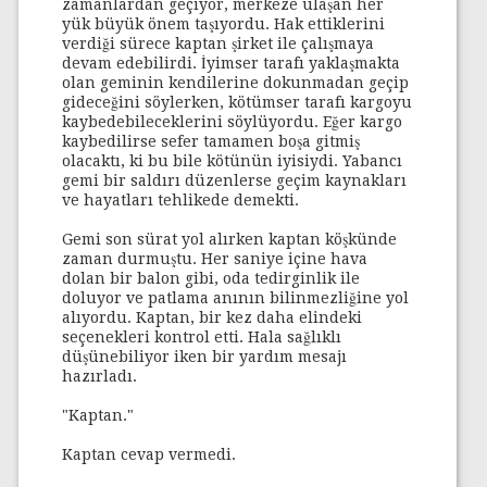
zamanlardan geçiyor, merkeze ulaşan her
yük büyük önem taşıyordu. Hak ettiklerini
verdiği sürece kaptan şirket ile çalışmaya
devam edebilirdi. İyimser tarafı yaklaşmakta
olan geminin kendilerine dokunmadan geçip
gideceğini söylerken, kötümser tarafı kargoyu
kaybedebileceklerini söylüyordu. Eğer kargo
kaybedilirse sefer tamamen boşa gitmiş
olacaktı, ki bu bile kötünün iyisiydi. Yabancı
gemi bir saldırı düzenlerse geçim kaynakları
ve hayatları tehlikede demekti.
Gemi son sürat yol alırken kaptan köşkünde
zaman durmuştu. Her saniye içine hava
dolan bir balon gibi, oda tedirginlik ile
doluyor ve patlama anının bilinmezliğine yol
alıyordu. Kaptan, bir kez daha elindeki
seçenekleri kontrol etti. Hala sağlıklı
düşünebiliyor iken bir yardım mesajı
hazırladı.
"Kaptan."
Kaptan cevap vermedi.