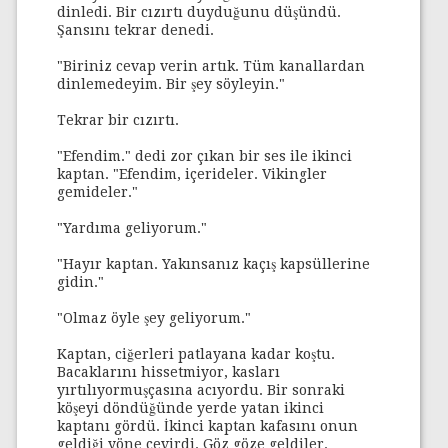
dinledi. Bir cızırtı duyduğunu düşündü.
Şansını tekrar denedi.
"Biriniz cevap verin artık. Tüm kanallardan
dinlemedeyim. Bir şey söyleyin."
Tekrar bir cızırtı.
"Efendim." dedi zor çıkan bir ses ile ikinci
kaptan. "Efendim, içerideler. Vikingler
gemideler."
"Yardıma geliyorum."
"Hayır kaptan. Yakınsanız kaçış kapsüllerine
gidin."
"Olmaz öyle şey geliyorum."
Kaptan, ciğerleri patlayana kadar koştu.
Bacaklarını hissetmiyor, kasları
yırtılıyormuşçasına acıyordu. Bir sonraki
köşeyi döndüğünde yerde yatan ikinci
kaptanı gördü. İkinci kaptan kafasını onun
geldiği yöne çevirdi. Göz göze geldiler.