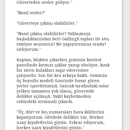
Güverteden sesler geliyor."
"Nasıl sesler?"
"Güverteye çıkmış olabilirler."
"Nasıl çıkmış olabilirler? Yaklaşmaya
başladıklarından beri GatlingX topları ile ateş
etmiyor musunuz? Ne yapıyorsunuz orada?
Geliyorum."
Kaptan, köşkten çıkarken geminin kontrol
panelinde kırmızı ışıklar yanıp sönüyor, kısık
bir siren kulakları sağır edercesine
çalıyordu. Son bir kez arkaya baktı. Geminin
üç boyutlu modeli üzerinde hasar gören
yerler işaretlenmişti. Sancak tarafındaki solar
yelken tamamen yok olmuş, güvertede
delikler açılmıştı. Vakit kaybetmeden
cebindeki terminali çıkardı.
"Üç, dört ve beş numaraları hava kilitlerini
kapatıyorum. Gövdede delikler var. Herkes
uzay kıyafetlerini giysin. Tekrar ediyorum,
herkes uzay kıyafetlerini giysin."