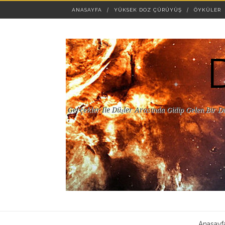
ANASAYFA
YÜKSEK DOZ ÇÜRÜYÜŞ
ÖYKÜLER
Gerçekler Ile Düşler Arasında Gidip Gelen Bir D
Anasayf