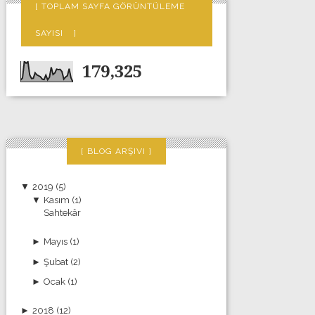
TOPLAM SAYFA GÖRÜNTÜLEME
SAYISI
179,325
BLOG ARŞIVI
▼
2019
(5)
▼
Kasım
(1)
Sahtekâr
►
Mayıs
(1)
►
Şubat
(2)
►
Ocak
(1)
►
2018
(12)