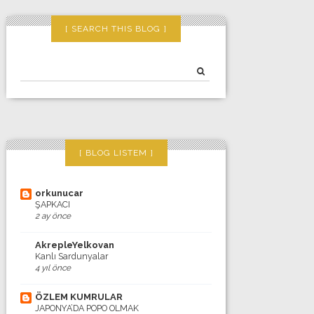
SEARCH THIS BLOG
BLOG LISTEM
orkunucar
ŞAPKACI
2 ay önce
AkrepleYelkovan
Kanlı Sardunyalar
4 yıl önce
ÖZLEM KUMRULAR
JAPONYA’DA POPO OLMAK