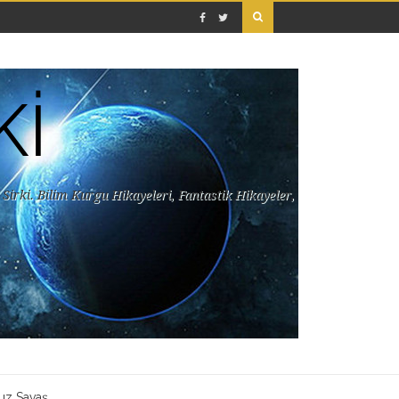
Kİ
Sirki. Bilim Kurgu Hikayeleri, Fantastik Hikayeler,
uz Savaş