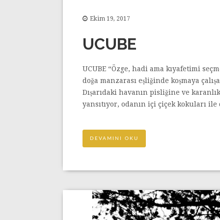
Ekim 19, 2017
UCUBE
UCUBE “Özge, hadi ama kıyafetimi seçme
doğa manzarası eşliğinde koşmaya çalış
Dışarıdaki havanın pisliğine ve karanl
yansıtıyor, odanın içi çiçek kokuları ile
DEVAMINI OKU