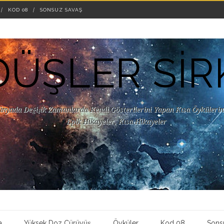
KOD 08
SONSUZ SAVAŞ
DÜŞLER SİR
ünyada Değişik Zamanlarda Kendi Gösterilerini Yapan Kısa Öykülerin 
Epik Hikayeler, Kısa Hikayeler
a
Yüksek Doz Çürüyüş
Öyküler
Kod 08
Sons