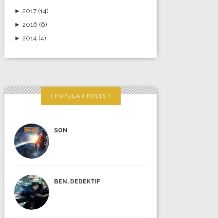
►
2017
(14)
►
2016
(6)
►
2014
(4)
POPULAR POSTS
SON
BEN, DEDEKTIF