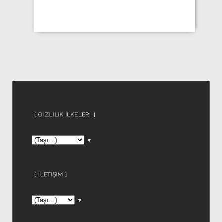
GIZLILIK İLKELERI
▼
İLETIŞIM
▼