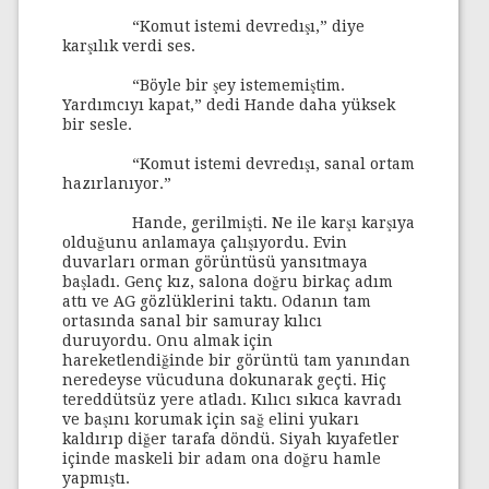
“Komut istemi devredışı,” diye
karşılık verdi ses.
“Böyle bir şey istememiştim.
Yardımcıyı kapat,” dedi Hande daha yüksek
bir sesle.
“Komut istemi devredışı, sanal ortam
hazırlanıyor.”
Hande, gerilmişti. Ne ile karşı karşıya
olduğunu anlamaya çalışıyordu. Evin
duvarları orman görüntüsü yansıtmaya
başladı. Genç kız, salona doğru birkaç adım
attı ve AG gözlüklerini taktı. Odanın tam
ortasında sanal bir samuray kılıcı
duruyordu. Onu almak için
hareketlendiğinde bir görüntü tam yanından
neredeyse vücuduna dokunarak geçti. Hiç
tereddütsüz yere atladı. Kılıcı sıkıca kavradı
ve başını korumak için sağ elini yukarı
kaldırıp diğer tarafa döndü. Siyah kıyafetler
içinde maskeli bir adam ona doğru hamle
yapmıştı.