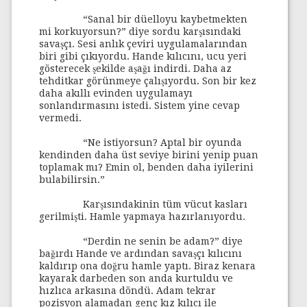
“Sanal bir düelloyu kaybetmekten
mi korkuyorsun?” diye sordu karşısındaki
savaşçı. Sesi anlık çeviri uygulamalarından
biri gibi çıkıyordu. Hande kılıcını, ucu yeri
gösterecek şekilde aşağı indirdi. Daha az
tehditkar görünmeye çalışıyordu. Son bir kez
daha akıllı evinden uygulamayı
sonlandırmasını istedi. Sistem yine cevap
vermedi.
“Ne istiyorsun? Aptal bir oyunda
kendinden daha üst seviye birini yenip puan
toplamak mı? Emin ol, benden daha iyilerini
bulabilirsin.”
Karşısındakinin tüm vücut kasları
gerilmişti. Hamle yapmaya hazırlanıyordu.
“Derdin ne senin be adam?” diye
bağırdı Hande ve ardından savaşçı kılıcını
kaldırıp ona doğru hamle yaptı. Biraz kenara
kayarak darbeden son anda kurtuldu ve
hızlıca arkasına döndü. Adam tekrar
pozisyon alamadan genç kız kılıcı ile