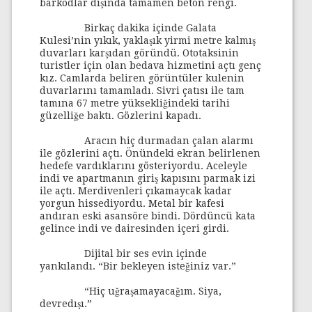
barkodlar dışında tamamen beton rengi.
Birkaç dakika içinde Galata
Kulesi’nin yıkık, yaklaşık yirmi metre kalmış
duvarları karşıdan göründü. Ototaksinin
turistler için olan bedava hizmetini açtı genç
kız. Camlarda beliren görüntüler kulenin
duvarlarını tamamladı. Sivri çatısı ile tam
tamına 67 metre yüksekliğindeki tarihi
güzelliğe baktı. Gözlerini kapadı.
Aracın hiç durmadan çalan alarmı
ile gözlerini açtı. Önündeki ekran belirlenen
hedefe vardıklarını gösteriyordu. Aceleyle
indi ve apartmanın giriş kapısını parmak izi
ile açtı. Merdivenleri çıkamaycak kadar
yorgun hissediyordu. Metal bir kafesi
andıran eski asansöre bindi. Dördüncü kata
gelince indi ve dairesinden içeri girdi.
Dijital bir ses evin içinde
yankılandı. “Bir bekleyen isteğiniz var.”
“Hiç uğraşamayacağım. Siya,
devredışı.”