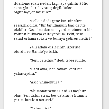
düellomuzdan neden kaçmaya çalıştın? Hiç
sana göre bir davranış değil. Yoksa
olgunlaşıyor musun?”
“Belki,” dedi genç kız. Bir süre
sessizlik oldu. “Bir tanıdığımın başı dertte
olabilir. Geç olmadan ona yardım etmenin bir
yolunu bulmaya çalışıyordum. Peki, seni
sanal ortama sokan ve buraya getiren nedir?”
Yaşlı adam dizlerinin üzerine
oturdu ve Hande’ye baktı.
“Seni özledim,” dedi tebessümle.
“Hadi ama, her zaman kötü bir
yalancıydın.”
“Akio Shimomura.”
“Shimomura’mı? Hani şu meşhur
olan. Sen dahil en az beş ustanın eğitimini
yarım bırakan serseri.”
“Ta kendisi.”