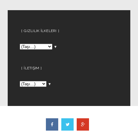
GIZLILIK İLKELERI
▼
İLETIŞIM
▼