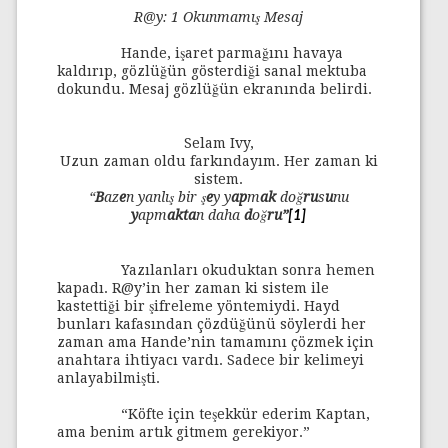
R@y: 1 Okunmamış Mesaj
Hande, işaret parmağını havaya
kaldırıp, gözlüğün gösterdiği sanal mektuba
dokundu. Mesaj gözlüğün ekranında belirdi.
Selam Ivy,
Uzun zaman oldu farkındayım. Her zaman ki
sistem.
“
B
az
e
n yanlış bir ş
e
y y
ap
m
ak
doğ
ru
s
u
nu
y
apm
akta
n daha
d
oğ
ru”
[1]
Yazılanları okuduktan sonra hemen
kapadı. R@y’in her zaman ki sistem ile
kastettiği bir şifreleme yöntemiydi. Hayd
bunları kafasından çözdüğünü söylerdi her
zaman ama Hande’nin tamamını çözmek için
anahtara ihtiyacı vardı. Sadece bir kelimeyi
anlayabilmişti.
“Köfte için teşekkür ederim Kaptan,
ama benim artık gitmem gerekiyor.”