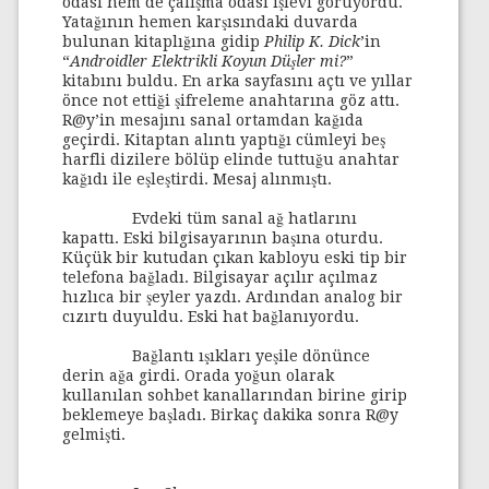
odası hem de çalışma odası işlevi görüyordu.
Yatağının hemen karşısındaki duvarda
bulunan kitaplığına gidip
Philip K. Dick
’in
“
Androidler Elektrikli Koyun Düşler mi?
”
kitabını buldu. En arka sayfasını açtı ve yıllar
önce not ettiği şifreleme anahtarına göz attı.
R@y’in mesajını sanal ortamdan kağıda
geçirdi. Kitaptan alıntı yaptığı cümleyi beş
harfli dizilere bölüp elinde tuttuğu anahtar
kağıdı ile eşleştirdi. Mesaj alınmıştı.
Evdeki tüm sanal ağ hatlarını
kapattı. Eski bilgisayarının başına oturdu.
Küçük bir kutudan çıkan kabloyu eski tip bir
telefona bağladı. Bilgisayar açılır açılmaz
hızlıca bir şeyler yazdı. Ardından analog bir
cızırtı duyuldu. Eski hat bağlanıyordu.
Bağlantı ışıkları yeşile dönünce
derin ağa girdi. Orada yoğun olarak
kullanılan sohbet kanallarından birine girip
beklemeye başladı. Birkaç dakika sonra R@y
gelmişti.