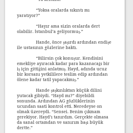
“Yoksa oralarda sıkıntı mı
yaratıyor?”
“Hayır ama sizin oralarda dert
olabilir. İstanbul’a geliyormuş.”
Hande, önce şaşırdı ardından endişe
ile ustasının gözlerine baktı.
“Bilirsin çok konuşur. Kendisini
emekliye ayıracak kadar para kazanacağı bir
iş için gittiğini anlatmış. Hayd, adında ucuz
bir korsanı yetkililere teslim edip ardından
ölene kadar tatil yapacakmış.”
Hande şaşkınlıktan küçük dilini
yutacak gibiydi. “Hayd mı?” diyebildi
sonunda. Ardından AG gözlüklerinin
ucundan saati kontrol etti. Neredeyse on
olmak üzereydi. “Sensei. Benim çıkmam
gerekiyor. Hayd’ı tanırdım. Gerçekte olmasa
da sanal ortamdan ve sanırım başı büyük
dertte.”