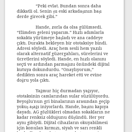
“Peki evlat. Bundan sonra daha
dikkatli ol. Senin şu eski arkadaşının başı
derde girecek gibi.”
Hande, zorla da olsa gülümsedi.
“Elimden geleni yaparım.” Hızlı adımlarla
sokakta yürümeye başladı ve ana caddeye
çıktı. Durakta bekleyen bir ototaksiye bindi.
Adresi söyledi. Araç hem sesli hem yazılı
olarak alternatif güzergahları, sürelerini ve
ücretlerini söyledi. Hande, en hızlı olanını
seçti ve ardından parmağını önündeki dijital
kutuya dokundurdu. “Onaylıyorum,”
dedikten sonra araç hareket etti ve evine
doğru yola çıktı.
Yağmur hiç durmadan yağıyor,
ototaksinin camlarından sular süzülüyordu.
Beyoğlu'nun gri binalarının arasından geçip
yokuş aşağı iniyorlardı. Hande, başını kapıya
dayadı. AG gözlükleri olmadan sokakların ne
kadar renksiz olduğunu düşündü. Her yer
aynı gibiydi. Dijital cihazların okuyabilmesi
için konulan kırmızı, siyah ve sarı renkli