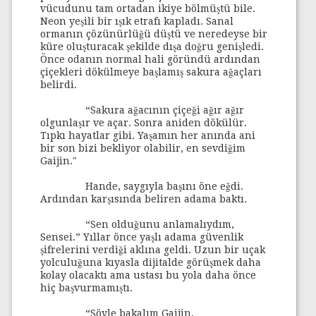
vücudunu tam ortadan ikiye bölmüştü bile.
Neon yeşili bir ışık etrafı kapladı. Sanal
ormanın çözünürlüğü düştü ve neredeyse bir
küre oluşturacak şekilde dışa doğru genişledi.
Önce odanın normal hali göründü ardından
çiçekleri dökülmeye başlamış sakura ağaçları
belirdi.
“Sakura ağacının çiçeği ağır ağır
olgunlaşır ve açar. Sonra aniden dökülür.
Tıpkı hayatlar gibi. Yaşamın her anında ani
bir son bizi bekliyor olabilir, en sevdiğim
Gaijin."
Hande, saygıyla başını öne eğdi.
Ardından karşısında beliren adama baktı.
“Sen olduğunu anlamalıydım,
Sensei.” Yıllar önce yaşlı adama güvenlik
şifrelerini verdiği aklına geldi. Uzun bir uçak
yolculuğuna kıyasla dijitalde görüşmek daha
kolay olacaktı ama ustası bu yola daha önce
hiç başvurmamıştı.
“Söyle bakalım Gaijin,