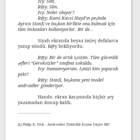
Ivy: Slm.
R@y: Slm.
Ivy: Neler oluyor?
R@y: Kami Kavsi Hayd’ın peşinde.
Ayrıca StanX ve başkan birlikte onu bulmak için
tüm imkanları kullanıyorlar. Bir de…
Siyah ekranda beyaz imleç defalarca
yanıp söndü. R@y bekliyordu.
R@y: Bir de artık işsizim. Tüm güvenlik
şefleri “Gereksizler” sınıfına sokuldu.
Ivy: İnanamıyorum. İşinizi kim yapacak
peki?
R@y: StanX, başkana yeni model
androidler gönderiyor.
Hande, ekran karşısında hiçbir şey
yazamadan donup kaldı.
Philip K. Dick – Androidler Elektrikli Koyun Düşler Mi?
[1]