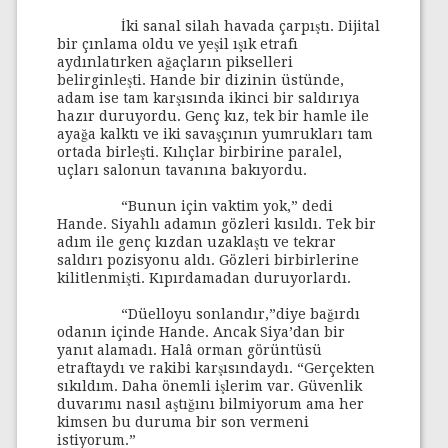
İki sanal silah havada çarpıştı. Dijital
bir çınlama oldu ve yeşil ışık etrafı
aydınlatırken ağaçların pikselleri
belirginleşti. Hande bir dizinin üstünde,
adam ise tam karşısında ikinci bir saldırıya
hazır duruyordu. Genç kız, tek bir hamle ile
ayağa kalktı ve iki savaşçının yumrukları tam
ortada birleşti. Kılıçlar birbirine paralel,
uçları salonun tavanına bakıyordu.
“Bunun için vaktim yok,” dedi
Hande. Siyahlı adamın gözleri kısıldı. Tek bir
adım ile genç kızdan uzaklaştı ve tekrar
saldırı pozisyonu aldı. Gözleri birbirlerine
kilitlenmişti. Kıpırdamadan duruyorlardı.
“Düelloyu sonlandır,”diye bağırdı
odanın içinde Hande. Ancak Siya’dan bir
yanıt alamadı. Halâ orman görüntüsü
etraftaydı ve rakibi karşısındaydı. “Gerçekten
sıkıldım. Daha önemli işlerim var. Güvenlik
duvarımı nasıl aştığını bilmiyorum ama her
kimsen bu duruma bir son vermeni
istiyorum.”