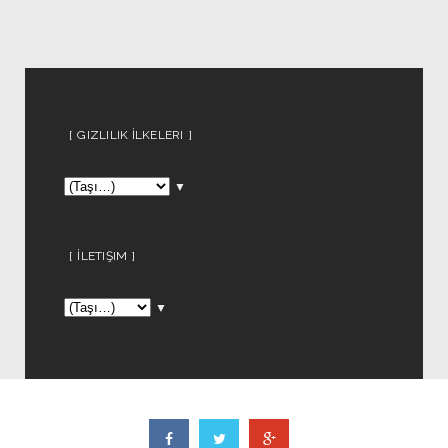
GIZLILIK İLKELERI
▼
İLETIŞIM
▼