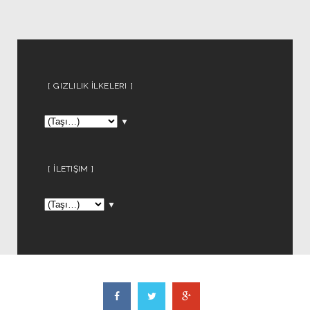
GIZLILIK İLKELERI
▼
İLETIŞIM
▼