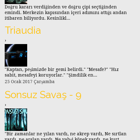
Doğru kararı verdiğinden ve doğru çipi seçtiğinden
emindi. Merkezin kapısından içeri adımını attığı andan
itibaren biliyordu. Kesinlikl...
Triaudia
›
"Kaptan, peşimizde bir gemi belirdi." "Mesafe?" "Hız
sabit, mesafeyi koruyorlar." "Şimdilik en...
25 Ocak 2017 Çarşamba
Sonsuz Savaş - 9
›
"Bir zamanlar ne yılan vardı, ne akrep vardı, Ne sırtlan
vardı, ne arslan vardı. Ne vahşi köpek vardı, ne kurt