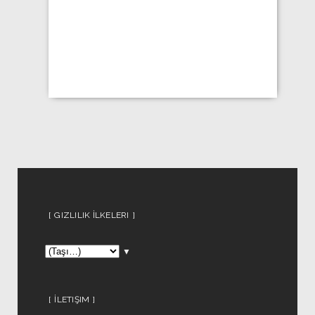
GIZLILIK İLKELERI
▼
İLETIŞIM