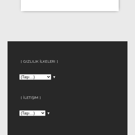
GIZLILIK İLKELERI
▼
İLETIŞIM
▼