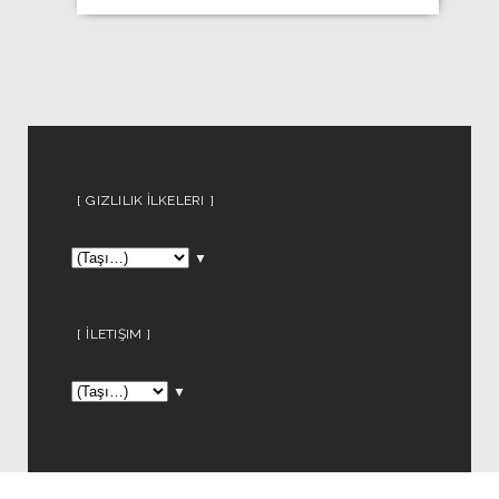
GIZLILIK İLKELERI
▼
İLETIŞIM
▼